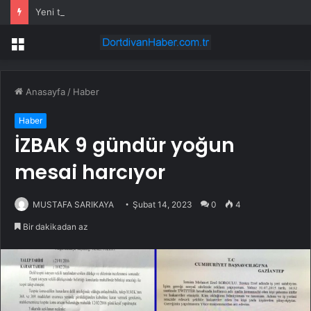
Yeni telefon alacaklar için kötü haber! Çip fiyatlarına zam yolda
Menü
Anasayfa
/
Haber
Haber
İZBAK 9 gündür yoğun
mesai harcıyor
MUSTAFA SARIKAYA
Şubat 14, 2023
0
4
Bir dakikadan az