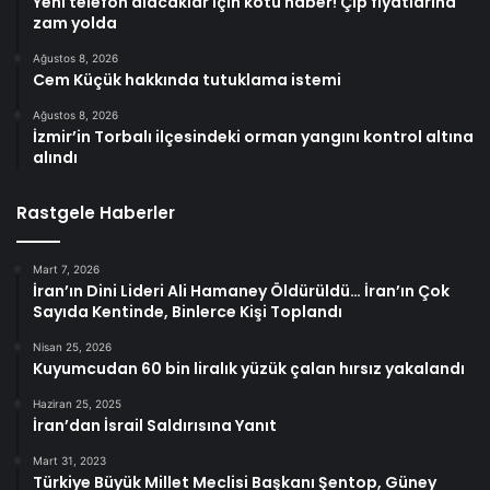
Yeni telefon alacaklar için kötü haber! Çip fiyatlarına
zam yolda
Ağustos 8, 2026
Cem Küçük hakkında tutuklama istemi
Ağustos 8, 2026
İzmir’in Torbalı ilçesindeki orman yangını kontrol altına
alındı
Rastgele Haberler
Mart 7, 2026
İran’ın Dini Lideri Ali Hamaney Öldürüldü… İran’ın Çok
Sayıda Kentinde, Binlerce Kişi Toplandı
Nisan 25, 2026
Kuyumcudan 60 bin liralık yüzük çalan hırsız yakalandı
Haziran 25, 2025
İran’dan İsrail Saldırısına Yanıt
Mart 31, 2023
Türkiye Büyük Millet Meclisi Başkanı Şentop, Güney