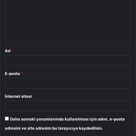
r
u
m
*
Ad
*
E-posta
*
İnternet sitesi
Daha sonraki yorumlarımda kullanılması için adım, e-posta
adresim ve site adresim bu tarayıcıya kaydedilsin.