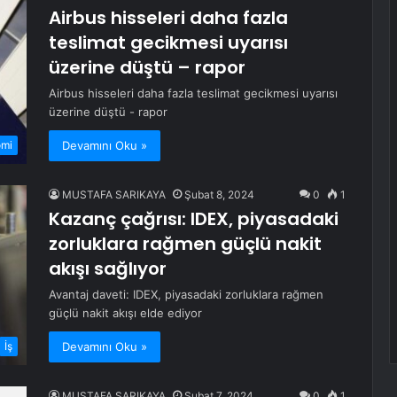
Airbus hisseleri daha fazla
teslimat gecikmesi uyarısı
üzerine düştü – rapor
Airbus hisseleri daha fazla teslimat gecikmesi uyarısı
üzerine düştü - rapor
Devamını Oku »
omi
MUSTAFA SARIKAYA
Şubat 8, 2024
0
1
Kazanç çağrısı: IDEX, piyasadaki
zorluklara rağmen güçlü nakit
akışı sağlıyor
Avantaj daveti: IDEX, piyasadaki zorluklara rağmen
güçlü nakit akışı elde ediyor
Devamını Oku »
İş
MUSTAFA SARIKAYA
Şubat 7, 2024
0
1