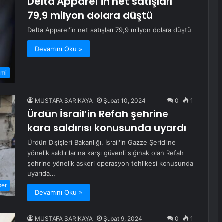
Delta Apparel’in net satışları
79,9 milyon dolara düştü
Delta Apparel'in net satışları 79,9 milyon dolara düştü
Devamını Oku »
omi
MUSTAFA SARIKAYA
Şubat 10, 2024
0
1
Ürdün İsrail’in Refah şehrine
kara saldırısı konusunda uyardı
Ürdün Dışişleri Bakanlığı, İsrail'in Gazze Şeridi'ne
yönelik saldırılarına karşı güvenli sığınak olan Refah
şehrine yönelik askeri operasyon tehlikesi konusunda
uyarıda…
ber
Devamını Oku »
MUSTAFA SARIKAYA
Şubat 9, 2024
0
1