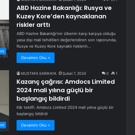
ABD Hazine Bakanlığı: Rusya ve
Kuzey Kore’den kaynaklanan
riskler arttı
ABD Hazine Bakanlığı'nın ülkenin karşı karşıya olduğu
yasa dışı mali tehditleri değerlendiren son raporunda,
Rusya ve Kuzey Kore kaynaklı risklerin…
omi
Devamını Oku »
MUSTAFA SARIKAYA
Şubat 7, 2024
0
1
Kazanç çağrısı: Amdocs Limited
2024 mali yılına güçlü bir
başlangıç ​​bildirdi
Kâr teklifi: Amdocs Limited 2024 mali yılına güçlü bir
başlangıç ​​bildirdi
Devamını Oku »
omi