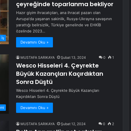
çeyreğinde toparlanma bekliyor
Hazır giyim ihracatçıları, ana ihracat pazarı olan
Avrupa'da yaşanan sakinlik, Rusya-Ukrayna savaşının
yarattığı belirsizlik, Türkiye genelinde ve EHKİB
özelinde 2023…
İş
Devamını Oku »
MUSTAFA SARIKAYA
Şubat 13, 2024
0
1
Wesco Hisseleri 4. Çeyrekte
Büyük Kazançları Kaçırdıktan
Sonra Düştü
Wesco Hisseleri 4. Çeyrekte Büyük Kazançları
Kaçırdıktan Sonra Düştü
Devamını Oku »
omi
MUSTAFA SARIKAYA
Şubat 12, 2024
0
2