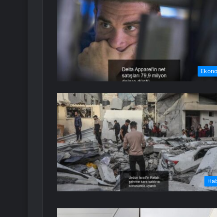
Ekon
Ha