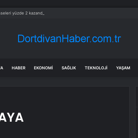
seleri yüzde 2 kazandı, Castlelake için son tarih uzatıldı
FA
HABER
EKONOMI
SAĞLIK
TEKNOLOJI
YAŞAM
KAYA