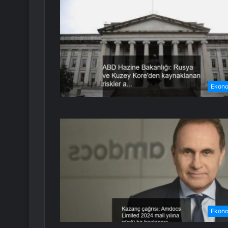
Ekon
Ekon