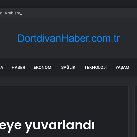
di Arabistan ile nükleer program anlaşmasını duyuracak
FA
HABER
EKONOMI
SAĞLIK
TEKNOLOJI
YAŞAM
reye yuvarlandı