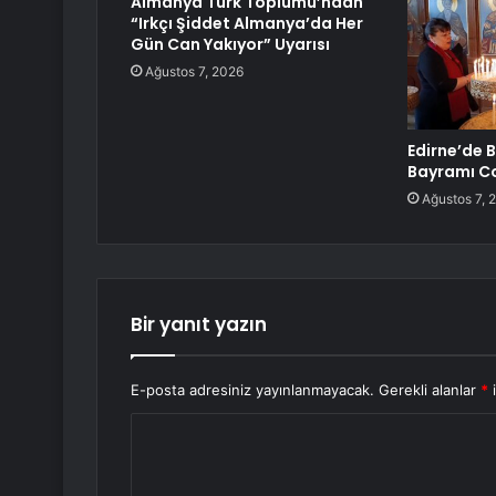
Almanya Türk Toplumu’ndan
“Irkçı Şiddet Almanya’da Her
Gün Can Yakıyor” Uyarısı
Ağustos 7, 2026
Edirne’de 
Bayramı C
Ağustos 7, 
Bir yanıt yazın
E-posta adresiniz yayınlanmayacak.
Gerekli alanlar
*
i
Y
o