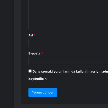
r
u
m
*
Ad
*
E-posta
*
Daha sonraki yorumlarımda kullanılması için adı
kaydedilsin.