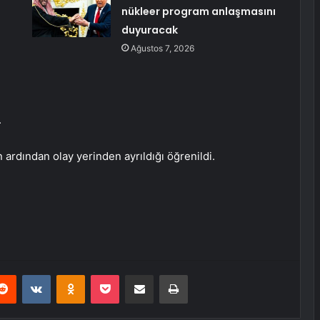
nükleer program anlaşmasını
duyuracak
Ağustos 7, 2026
.
ardından olay yerinden ayrıldığı öğrenildi.
erest
Reddit
VKontakte
Odnoklassniki
Pocket
E-Posta ile paylaş
Yazdır