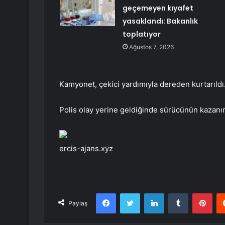
geçemeyen kıyafet
yasaklandı: Bakanlık
toplatıyor
Ağustos 7, 2026
Kamyonet, çekici yardımıyla dereden kurtarıldı
Polis olay yerine geldiğinde sürücünün kazanın 
ercis-ajans.xyz
Facebook
Twitter
LinkedIn
Tumblr
Pint
Paylaş