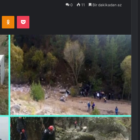
0
11
Bir dakikadan az
VKontakte
Odnoklassniki
Pocket