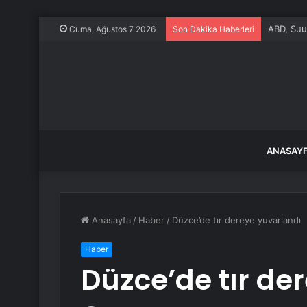
ABD, Suu
Cuma, Ağustos 7 2026
Son Dakika Haberleri
ANASAY
Anasayfa
/
Haber
/
Düzce’de tır dereye yuvarlandı
Haber
Düzce’de tır de