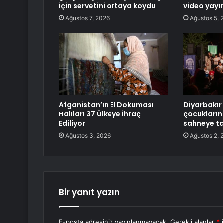
için servetini ortaya koydu
video yayın
Ağustos 7, 2026
Ağustos 5, 
Afganistan’ın El Dokuması
Diyarbakır
Halıları 37 Ülkeye İhraç
çocukların
Ediliyor
sahneye ta
Ağustos 3, 2026
Ağustos 2, 
Bir yanıt yazın
E-posta adresiniz yayınlanmayacak.
Gerekli alanlar
*
i