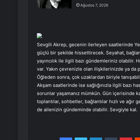
Ağustos 7, 2026
Sevgili Akrep, gecenin ilerleyen saatlerinde 
güçlü bir şekilde hissettirecek. Seyahat, bağla
yayıncılık ile ilgili bazı gündemleriniz olabilir.
var. Yakın çevrenizle olan ilişkilerinizde ya da p
Öğleden sonra, çok uzaklardan biriyle tanışabili
Akşam saatlerinde ise sağlığınızla ilgili bazı ha
sorunlar yaşamanız mümkün. Gün içerisinde kard
toplantılar, sohbetler, bağlantılar hızlı ve ağır 
de ailenizin gündeminde olabilir. Sevgiyle kal.
Facebook
Twitter
LinkedIn
Tumblr
Pint