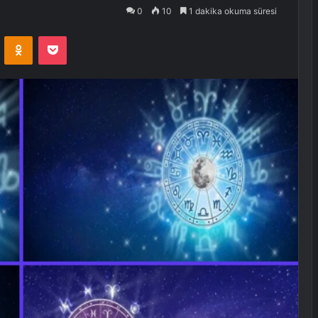
0
10
1 dakika okuma süresi
VKontakte
Odnoklassniki
Pocket