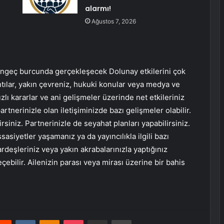
alarmı!
Ağustos 7, 2026
Yengeç burcunda gerçekleşecek Dolunay etkilerini çok
ntılar, yakın çevreniz, hukuki konular veya medya ve
 Hızlı kararlar ve ani gelişmeler üzerinde net etkileriniz
artnerinizle olan iletişiminizde bazı gelişmeler olabilir.
rsiniz. Partnerinizle de seyahat planları yapabilirsiniz.
ssasiyetler yaşamanız ya da yayıncılıkla ilgili bazı
eşleriniz veya yakın akrabalarınızla yaptığınız
geçebilir. Ailenizin parası veya mirası üzerine bir bahis
erest
Reddit
VKontakte
Odnoklassniki
Pocket
E-Posta ile paylaş
Yazdır