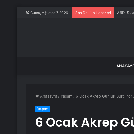
ABD, Suu
Cuma, Ağustos 7 2026
Son Dakika Haberleri
ANASAY
Anasayfa
/
Yaşam
/
6 Ocak Akrep Günlük Burç Yo
Yaşam
6 Ocak Akrep G