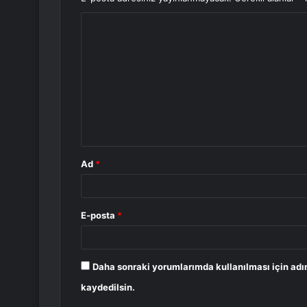
Y
o
r
u
m
*
Ad
*
E-posta
*
Daha sonraki yorumlarımda kullanılması için adı
kaydedilsin.