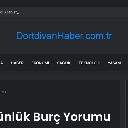
di Arabistan ile nükleer program anlaşmasını duyuracak
FA
HABER
EKONOMI
SAĞLIK
TEKNOLOJI
YAŞAM
rumu
ünlük Burç Yorumu