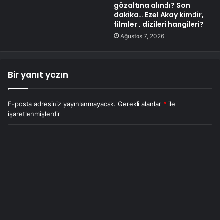
gözaltına alındı? Son
dakika… Ezel Akay kimdir,
filmleri, dizileri hangileri?
Ağustos 7, 2026
Bir yanıt yazın
E-posta adresiniz yayınlanmayacak.
Gerekli alanlar
*
ile
işaretlenmişlerdir
Y
o
r
u
m
*