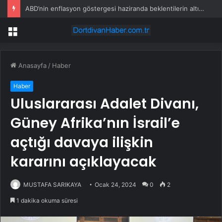
İsviçre’nin maden suyunu toplatma kararı sonrası Kızılay sessizliğini bozdu
Menü
Anasayfa
/
Haber
Haber
Uluslararası Adalet Divanı,
Güney Afrika’nın İsrail’e
açtığı davaya ilişkin
kararını açıklayacak
MUSTAFA SARIKAYA
Ocak 24, 2024
0
2
1 dakika okuma süresi