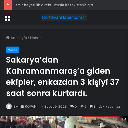
Batman’da Mahsur Kalan İki Kişi Kurtarıldı
Menü
Anasayfa
/
Haber
Haber
Sakarya’dan
Kahramanmaraş’a giden
ekipler, enkazdan 3 kişiyi 37
saat sonra kurtardı.
EMİNE KOPAN
Şubat 9, 2023
0
5
Bir dakikadan az