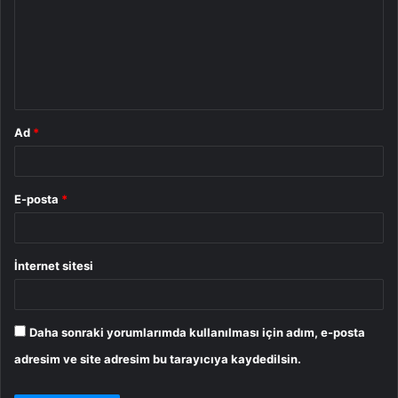
r
u
m
*
Ad
*
E-posta
*
İnternet sitesi
Daha sonraki yorumlarımda kullanılması için adım, e-posta
adresim ve site adresim bu tarayıcıya kaydedilsin.