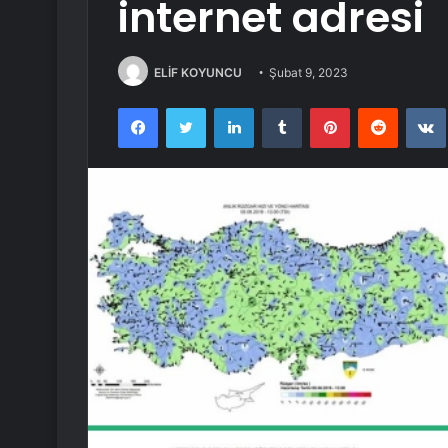
internet adresi
ELİF KOYUNCU
Şubat 9, 2023
Facebook
Twitter
LinkedIn
Tumblr
Pinterest
Reddit