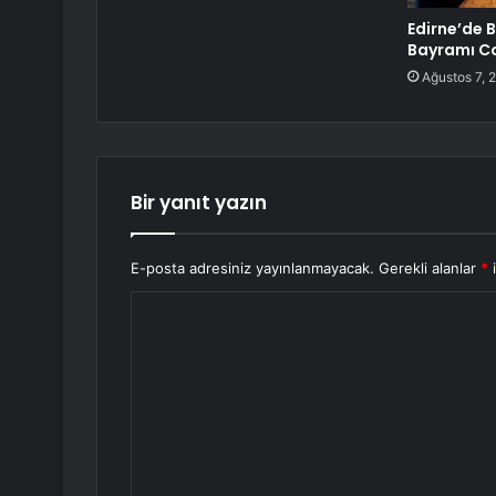
Edirne’de 
Bayramı C
Ağustos 7, 
Bir yanıt yazın
E-posta adresiniz yayınlanmayacak.
Gerekli alanlar
*
i
Y
o
r
u
m
*