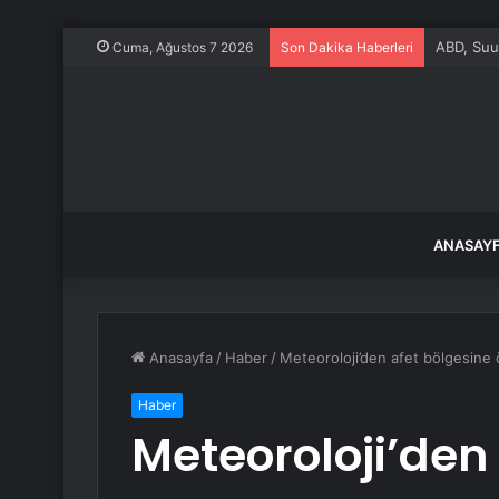
ABD, Suu
Cuma, Ağustos 7 2026
Son Dakika Haberleri
ANASAY
Anasayfa
/
Haber
/
Meteoroloji’den afet bölgesine 
Haber
Meteoroloji’den 