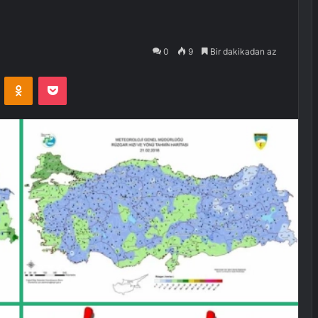
0
9
Bir dakikadan az
VKontakte
Odnoklassniki
Pocket