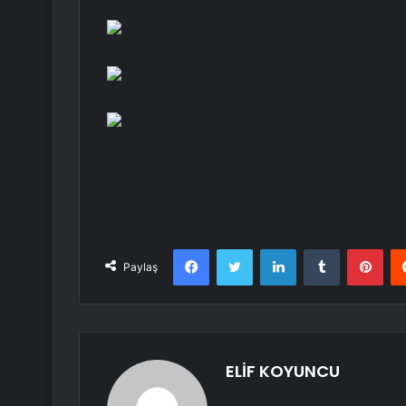
Facebook
Twitter
LinkedIn
Tumblr
Pint
Paylaş
ELİF KOYUNCU