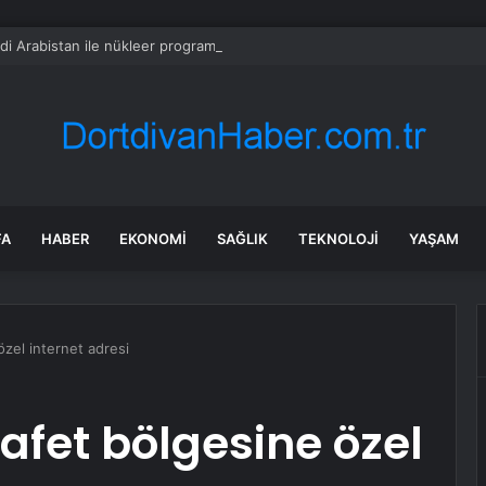
di Arabistan ile nükleer program anlaşmasını duyuracak
FA
HABER
EKONOMI
SAĞLIK
TEKNOLOJI
YAŞAM
özel internet adresi
afet bölgesine özel