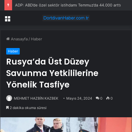
ADP: ABD’de özel sektör istihdamı Temmuz’da 44.000 arttı
Menü
Anasayfa
/
Haber
Haber
Rusya’da Üst Düzey
Savunma Yetkililerine
Yönelik Tasfiye
MEHMET HAZBİN KAZBEK
Mayıs 24, 2024
0
0
2 dakika okuma süresi