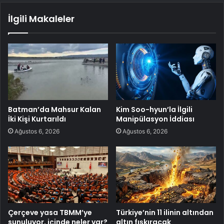
İlgili Makaleler
Batman’da Mahsur Kalan
Kim Soo-hyun’la İlgili
İki Kişi Kurtarıldı
Manipülasyon İddiası
Ağustos 6, 2026
Ağustos 6, 2026
Çerçeve yasa TBMM’ye
Türkiye’nin 11 ilinin altından
sunuluyor, içinde neler var?
altın fışkıracak