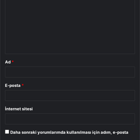
o
r
u
m
*
Ad
*
E-posta
*
İnternet sitesi
Daha sonraki yorumlarımda kullanılması için adım, e-posta