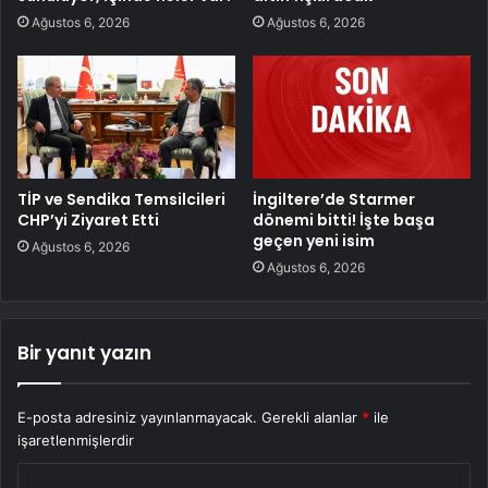
Ağustos 6, 2026
Ağustos 6, 2026
TİP ve Sendika Temsilcileri
İngiltere’de Starmer
CHP’yi Ziyaret Etti
dönemi bitti! İşte başa
geçen yeni isim
Ağustos 6, 2026
Ağustos 6, 2026
Bir yanıt yazın
E-posta adresiniz yayınlanmayacak.
Gerekli alanlar
*
ile
işaretlenmişlerdir
Y