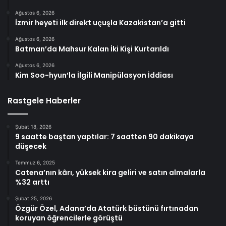
Ağustos 6, 2026
İzmir heyeti ilk direkt uçuşla Kazakistan’a gitti
Ağustos 6, 2026
Batman’da Mahsur Kalan İki Kişi Kurtarıldı
Ağustos 6, 2026
Kim Soo-hyun’la İlgili Manipülasyon İddiası
Rastgele Haberler
Şubat 18, 2026
9 saatte baştan yaptılar: 7 saatten 90 dakikaya
düşecek
Temmuz 6, 2025
Catena’nın kârı, yüksek kira geliri ve satın almalarla
%32 arttı
Şubat 25, 2026
Özgür Özel, Adana’da Atatürk büstünü fırtınadan
koruyan öğrencilerle görüştü