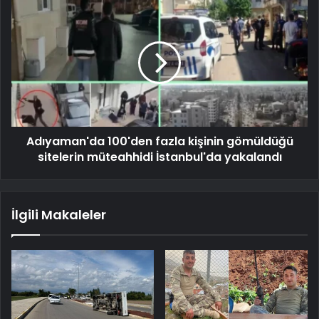
Adıyaman'da 100'den fazla kişinin gömüldüğü
sitelerin müteahhidi İstanbul'da yakalandı
İlgili Makaleler