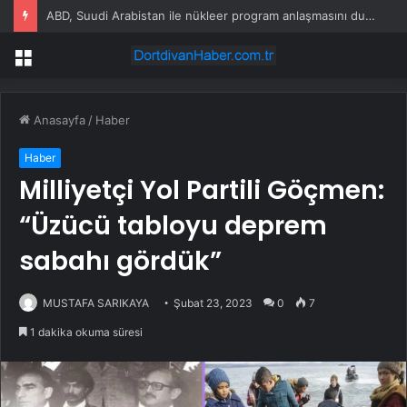
ABD, Suudi Arabistan ile nükleer program anlaşmasını duyuracak
Menü
Anasayfa
/
Haber
Haber
Milliyetçi Yol Partili Göçmen:
“Üzücü tabloyu deprem
sabahı gördük”
MUSTAFA SARIKAYA
Şubat 23, 2023
0
7
1 dakika okuma süresi