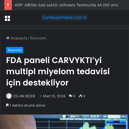
ADP: ABD’de özel sektör istihdamı Temmuz’da 44.000 arttı
Menü
Anasayfa
/
Ekonomi
Ekonomi
FDA paneli CARVYKTI’yi
multipl miyelom tedavisi
için destekliyor
DİLAN BİÇER
Mart 15, 2024
0
0
1 dakika okuma süresi