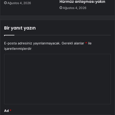
Hürmüz anlaşması yakın
Ağustos 4, 2026
Ağustos 4, 2026
Bir yanıt yazın
E-posta adresiniz yayınlanmayacak.
Gerekli alanlar
*
ile
işaretlenmişlerdir
Y
o
r
u
m
*
Ad
*