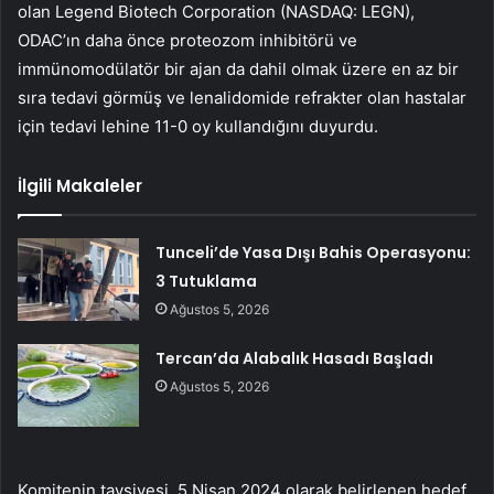
olan Legend Biotech Corporation (NASDAQ: LEGN),
ODAC’ın daha önce proteozom inhibitörü ve
immünomodülatör bir ajan da dahil olmak üzere en az bir
sıra tedavi görmüş ve lenalidomide refrakter olan hastalar
için tedavi lehine 11-0 oy kullandığını duyurdu.
İlgili Makaleler
Tunceli’de Yasa Dışı Bahis Operasyonu:
3 Tutuklama
Ağustos 5, 2026
Tercan’da Alabalık Hasadı Başladı
Ağustos 5, 2026
Komitenin tavsiyesi, 5 Nisan 2024 olarak belirlenen hedef