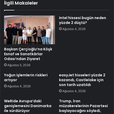
İlgili Makaleler
Intel hissesi bugün neden
yüzde 2 düştü?
Ağustos 4, 2026
Başkan Çerçioğlu’na Köşk
Esnaf ve Sanatkârlar
Odası’ndan Ziyaret
Ağustos 5, 2026
Yoğun işlemlerin riskleri
easyJet hisseleri yüzde 2
artıyor
kazandı, Castlelake için
son tarih uzatıldı
Ağustos 4, 2026
Ağustos 4, 2026
WeRide Avrupa’daki
Trump, İran
genişlemesini Danimarka
müzakerelerinin Pazartesi
ile sürdürüyor
başlayacağını söyledi,