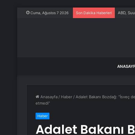
ABD, Suu
Cuma, Ağustos 7 2026
Son Dakika Haberleri
ANASAY
Anasayfa
/
Haber
/
Adalet Bakanı Bozdağ: “İsveç de 
etmedi”
Haber
Adalet Bakanı B