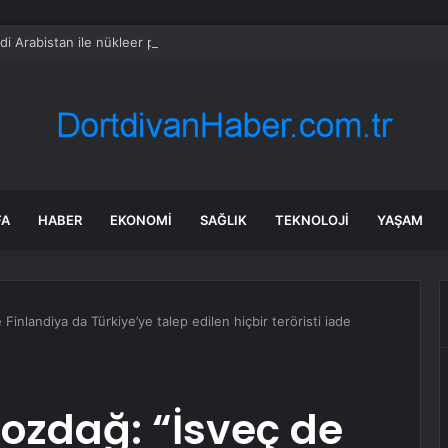
di Arabistan ile nükleer program anlaşmasını duyuracak
FA
HABER
EKONOMI
SAĞLIK
TEKNOLOJI
YAŞAM
Finlandiya da Türkiye’ye talep edilen hiçbir teröristi iade
ozdağ: “İsveç de