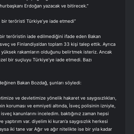
hurbaşkanı Erdoğan yazacak ve bitirecek.”
bir teröristi Türkiye’ye iade etmedi”
ir teröristin iade edilmediğini ifade eden Bakan
veç ve Finlandiya’dan toplam 33 kişi talep ettik. Ayrıca
de yüksek rakamların olduğunu belirtmek isteriz. Ancak
zel bir suçluyu Türkiye’ye iade etmedi. Bazı
a değinen Bakan Bozdağ, şunları söyledi:
imize ve devletimize yönelik hakaret ve saygısızlıkları,
 koruması ve emniyeti altında, İsveç polisinin izniyle,
 isveç kanunlarını inceledim. baktığınız zaman hepsi
 yaptırım var. diyelim ki kuran’a saygısızlık herkesi
sa iki tane var Ağır ve ağır nitelikte ise bir yıla kadar