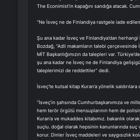
The Econimist’in kapağını sandığa atacak. Cum
“Ne İsveç ne de Finlandiya rastgele iade edilen 
Şu ana kadar İsveç ve Finlandiya’dan herhangi b
Bozdağ, “Adli makamların talebi çerçevesinde İs
MİT Başkanlığımızın da talepleri var. Türkiye’
şu ana kadar ne İsveç ne de Finlandiya gelişigü
taleplerimizi de reddettiler” dedi.
İsveç’te kutsal kitap Kuran’a yönelik saldırılar
“İsveç’in şahsında Cumhurbaşkanımıza ve millet
hem terör örgütü mensuplarının hem de polisinin
Kuran’a ve mukaddes kitabımız. bakanlık olarak
suçlu. doğal olarak hepsinin kanunlarında suç ve
korur. Dinler İsveç maddeleri ve saygısızlık kolay