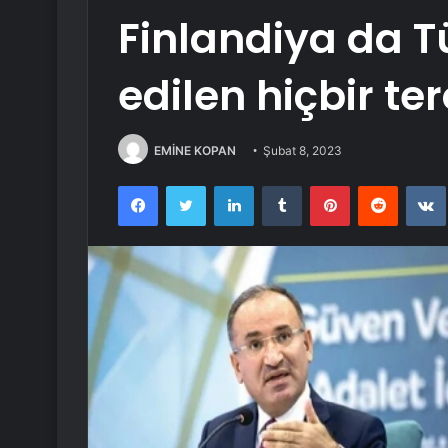
Finlandiya da T
edilen hiçbir te
EMİNE KOPAN
Şubat 8, 2023
Facebook
Twitter
LinkedIn
Tumblr
Pinterest
Reddit