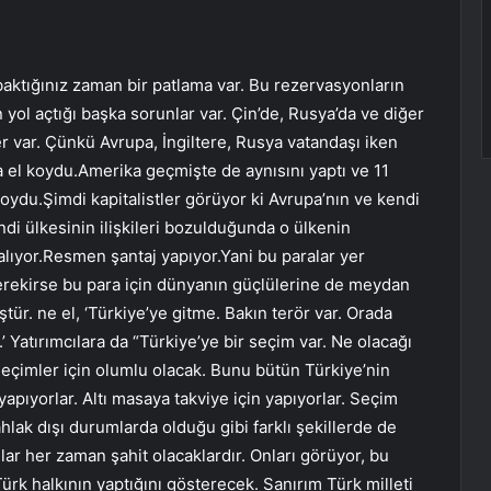
aktığınız zaman bir patlama var. Bu rezervasyonların
yol açtığı başka sorunlar var. Çin’de, Rusya’da ve diğer
r var. Çünkü Avrupa, İngiltere, Rusya vatandaşı iken
na el koydu.Amerika geçmişte de aynısını yaptı ve 11
koydu.Şimdi kapitalistler görüyor ki Avrupa’nın ve kendi
di ülkesinin ilişkileri bozulduğunda o ülkenin
alıyor.Resmen şantaj yapıyor.Yani bu paralar yer
.gerekirse bu para için dünyanın güçlülerine de meydan
r. ne el, ‘Türkiye’ye gitme. Bakın terör var. Orada
’ Yatırımcılara da “Türkiye’ye bir seçim var. Ne olacağı
 Seçimler için olumlu olacak. Bunu bütün Türkiye’nin
apıyorlar. Altı masaya takviye için yapıyorlar. Seçim
ahlak dışı durumlarda olduğu gibi farklı şekillerde de
ar her zaman şahit olacaklardır. Onları görüyor, bu
ürk halkının yaptığını gösterecek. Sanırım Türk milleti