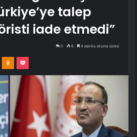
ürkiye’ye talep
röristi iade etmedi”
0
6
4 dakika okuma süresi
VKontakte
Odnoklassniki
Pocket