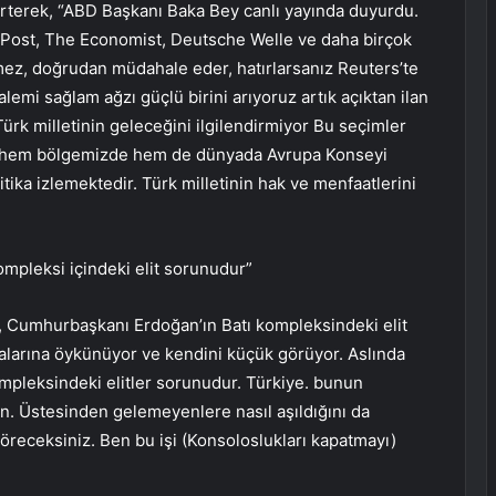
irterek, “ABD Başkanı Baka Bey canlı yayında duyurdu.
 Post, The Economist, Deutsche Welle ve daha birçok
mez, doğrudan müdahale eder, hatırlarsanız Reuters’te
lemi sağlam ağzı güçlü birini arıyoruz artık açıktan ilan
ürk milletinin geleceğini ilgilendirmiyor Bu seçimler
ve hem bölgemizde hem de dünyada Avrupa Konseyi
tika izlemektedir. Türk milletinin hak ve menfaatlerini
ompleksi içindeki elit sorunudur”
, Cumhurbaşkanı Erdoğan’ın Batı kompleksindeki elit
alarına öykünüyor ve kendini küçük görüyor. Aslında
ompleksindeki elitler sorunudur. Türkiye. bunun
n. Üstesinden gelemeyenlere nasıl aşıldığını da
öreceksiniz. Ben bu işi (Konsoloslukları kapatmayı)