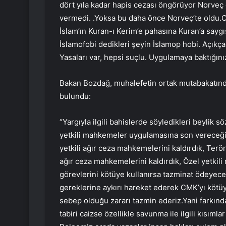
dört yıla kadar hapis cezası öngörüyor Norveç 
vermedi. .Yoksa bu daha önce Norveç’te oldu.Or
İslam’ın Kuran-ı Kerim’e pahasına Kuran’a sayg
İslamofobi dedikleri şeyin İslamop hobi. Açıkça
Yasaları var, hepsi suçlu. Uygulamaya baktığınız
Bakan Bozdağ, muhalefetin ortak mutabakatında
bulundu:
“Yargıyla ilgili bahislerde söyledikleri beylik sö
yetkili mahkemeler uygulamasına son vereceğiz
yetkili ağır ceza mahkemelerini kaldırdık, Te
ağır ceza mahkemelerini kaldırdık, Özel yetkili 
görevlerini kötüye kullanırsa tazminat ödeyece
gereklerine aykırı hareket ederek CMK’yı kötüy
sebep olduğu zararı tazmin ederiz.Yani farkında 
tabiri caizse özellikle savunma ile ilgili kısıml