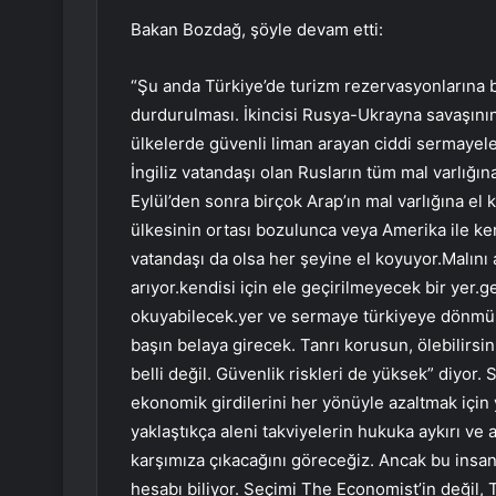
Bakan Bozdağ, şöyle devam etti:
“Şu anda Türkiye’de turizm rezervasyonlarına b
durdurulması. İkincisi Rusya-Ukrayna savaşının 
ülkelerde güvenli liman arayan ciddi sermayele
İngiliz vatandaşı olan Rusların tüm mal varlığı
Eylül’den sonra birçok Arap’ın mal varlığına el 
ülkesinin ortası bozulunca veya Amerika ile ken
vatandaşı da olsa her şeyine el koyuyor.Malını 
arıyor.kendisi için ele geçirilmeyecek bir yer
okuyabilecek.yer ve sermaye türkiyeye dönmüştü
başın belaya girecek. Tanrı korusun, ölebilirsin.
belli değil. Güvenlik riskleri de yüksek” diyor.
ekonomik girdilerini her yönüyle azaltmak için y
yaklaştıkça aleni takviyelerin hukuka aykırı ve 
karşımıza çıkacağını göreceğiz. Ancak bu insanl
hesabı biliyor. Seçimi The Economist’in değil, T