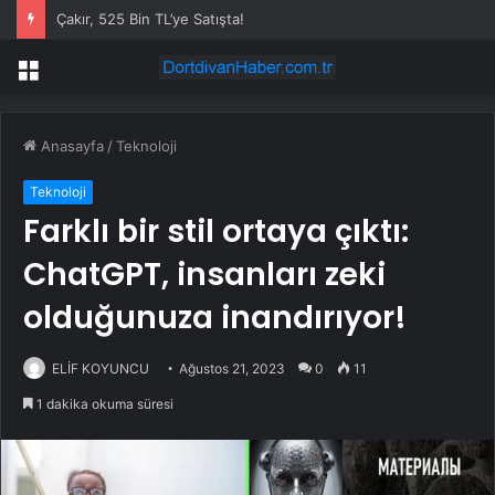
Çakır, 525 Bin TL’ye Satışta!
Menü
Anasayfa
/
Teknoloji
Teknoloji
Farklı bir stil ortaya çıktı:
ChatGPT, insanları zeki
olduğunuza inandırıyor!
ELİF KOYUNCU
Ağustos 21, 2023
0
11
1 dakika okuma süresi