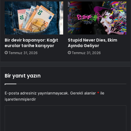
Bir devir kapanıyor: Kağıt
Stupid Never Dies, Ekim
eurolar tarihe karışıyor
Ayında Geliyor
Temmuz 31, 2026
Temmuz 31, 2026
Bir yanıt yazın
E-posta adresiniz yayınlanmayacak.
Gerekli alanlar
*
ile
işaretlenmişlerdir
Y
o
r