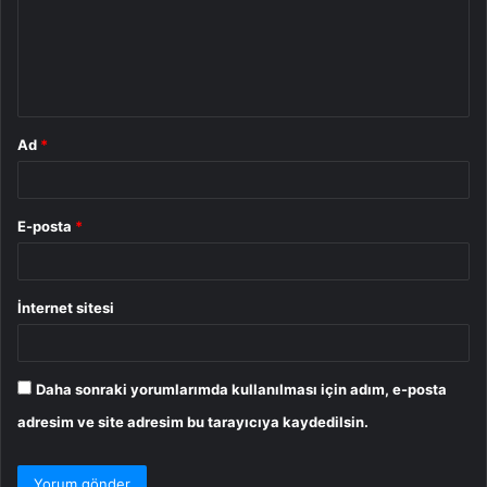
u
m
*
Ad
*
E-posta
*
İnternet sitesi
Daha sonraki yorumlarımda kullanılması için adım, e-posta
adresim ve site adresim bu tarayıcıya kaydedilsin.