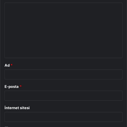
Y
o
r
u
m
*
Ad
*
E-posta
*
İnternet sitesi