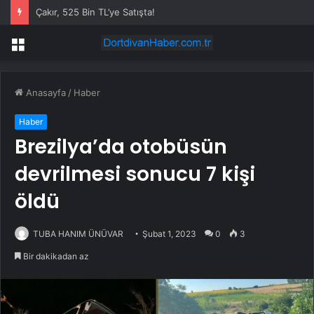
Çakır, 525 Bin TL’ye Satışta!
Menü
Anasayfa
/
Haber
Haber
Brezilya’da otobüsün
devrilmesi sonucu 7 kişi
öldü
TUBA HANIM ÜNÜVAR
Şubat 1, 2023
0
3
Bir dakikadan az