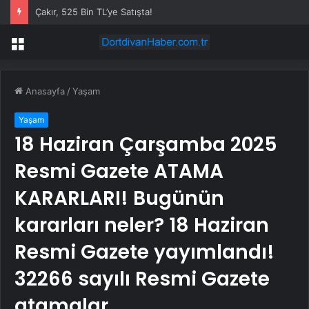
Çakır, 525 Bin TL’ye Satışta!
Menü
Anasayfa
/
Yaşam
Yaşam
18 Haziran Çarşamba 2025
Resmi Gazete ATAMA
KARARLARI! Bugünün
kararları neler? 18 Haziran
Resmi Gazete yayımlandı!
32266 sayılı Resmi Gazete
atamalar