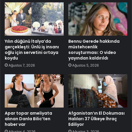
Yılın düğünü İtalya’da
Bennu Gerede hakkında
gerçekleşti: Ünlü iş insanı
müstehcenlik
oğlu için servetini ortaya
soruşturması: O video
koydu
yayından kaldırıldı
Ağustos 7, 2026
Ağustos 5, 2026
Apar topar ameliyata
Afganistan’ın El Dokuması
alınan Danla Bilic’ten
Halıları 37 Ülkeye İhraç
haber var
Ediliyor
Ağustos 4, 2026
Ağustos 3, 2026