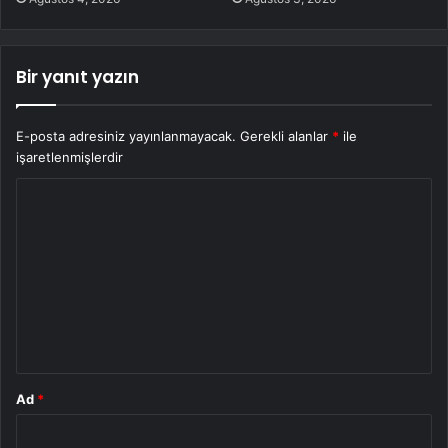
Bir yanıt yazın
E-posta adresiniz yayınlanmayacak.
Gerekli alanlar
*
ile
işaretlenmişlerdir
Y
o
r
u
m
*
Ad
*