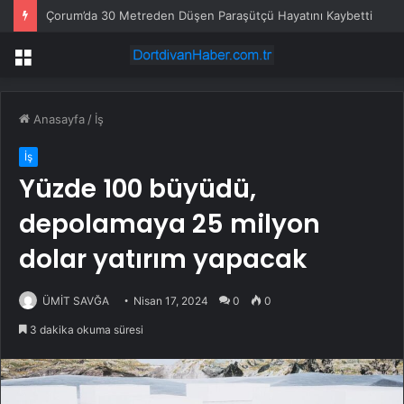
Çorum’da 30 Metreden Düşen Paraşütçü Hayatını Kaybetti
Menü
Anasayfa
/
İş
İş
Yüzde 100 büyüdü,
depolamaya 25 milyon
dolar yatırım yapacak
ÜMİT SAVĞA
Nisan 17, 2024
0
0
3 dakika okuma süresi