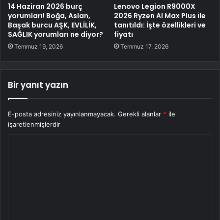
14 Haziran 2026 burç
Lenovo Legion R9000X
yorumları! Boğa, Aslan,
2026 Ryzen AI Max Plus ile
Başak burcu AŞK, EVLİLİK,
tanıtıldı: İşte özellikleri ve
SAĞLIK yorumları ne diyor?
fiyatı
Temmuz 19, 2026
Temmuz 17, 2026
Bir yanıt yazın
E-posta adresiniz yayınlanmayacak.
Gerekli alanlar
*
ile
işaretlenmişlerdir
Y
o
r
u
m
*