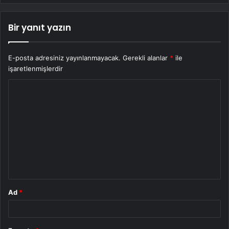
Bir yanıt yazın
E-posta adresiniz yayınlanmayacak.
Gerekli alanlar
*
ile
işaretlenmişlerdir
Y
o
r
u
m
*
Ad
*