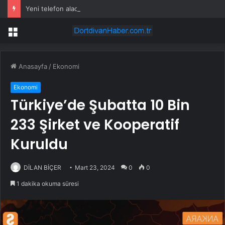
Yeni telefon alacaklar için kötü haber! Çip fiyatlarına zam yolda
Menü
Anasayfa
/
Ekonomi
Ekonomi
Türkiye’de Şubatta 10 Bin
233 Şirket ve Kooperatif
Kuruldu
DİLAN BİÇER
Mart 23, 2024
0
0
1 dakika okuma süresi