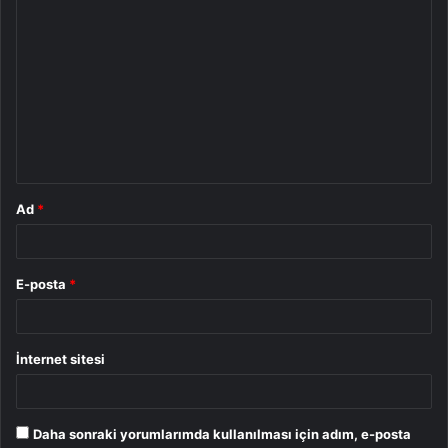
Y
o
r
u
m
*
Ad
*
E-posta
*
İnternet sitesi
Daha sonraki yorumlarımda kullanılması için adım, e-posta