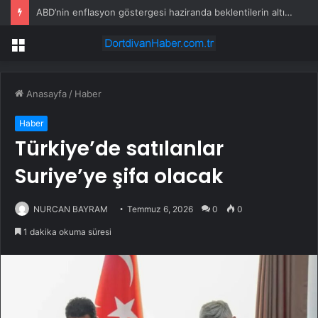
ABD’nin enflasyon göstergesi haziranda beklentilerin altında arttı
Menü
Anasayfa
/
Haber
Haber
Türkiye’de satılanlar
Suriye’ye şifa olacak
NURCAN BAYRAM
Temmuz 6, 2026
0
0
1 dakika okuma süresi