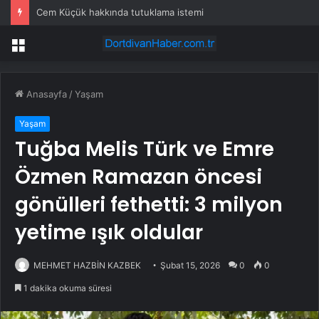
İzmir’in Torbalı ilçesindeki orman yangını kontrol altına alındı
Menü
Anasayfa
/
Yaşam
Yaşam
Tuğba Melis Türk ve Emre
Özmen Ramazan öncesi
gönülleri fethetti: 3 milyon
yetime ışık oldular
MEHMET HAZBİN KAZBEK
Şubat 15, 2026
0
0
1 dakika okuma süresi