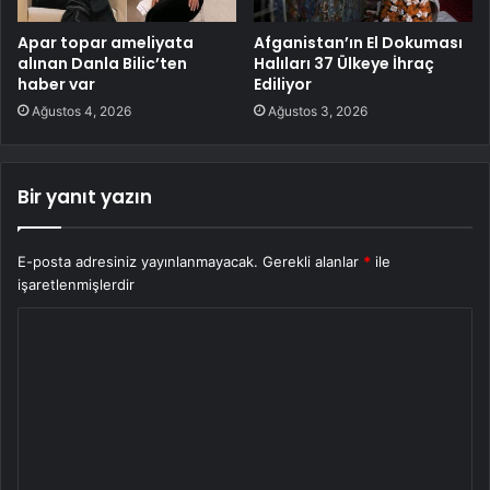
Apar topar ameliyata
Afganistan’ın El Dokuması
alınan Danla Bilic’ten
Halıları 37 Ülkeye İhraç
haber var
Ediliyor
Ağustos 4, 2026
Ağustos 3, 2026
Bir yanıt yazın
E-posta adresiniz yayınlanmayacak.
Gerekli alanlar
*
ile
işaretlenmişlerdir
Y
o
r
u
m
*