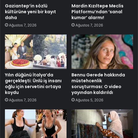
Gaziantep’in sözlü
Mardin Kızıltepe Meclis
kültürüne yeni bir kayıt
Platformu’ndan ‘sanal
daha
kumar’ alarmı!
Ağustos 7, 2026
Ağustos 7, 2026
Yılın düğünü İtalya’da
Bennu Gerede hakkında
gerçekleşti: Ünlü iş insanı
müstehcenlik
oğlu için servetini ortaya
soruşturması: O video
koydu
yayından kaldırıldı
Ağustos 7, 2026
Ağustos 5, 2026