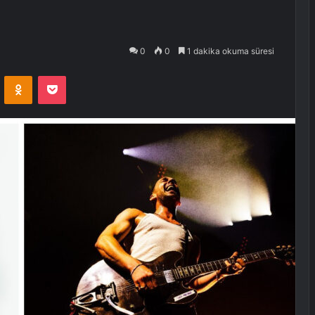
0
0
1 dakika okuma süresi
VKontakte
Odnoklassniki
Pocket