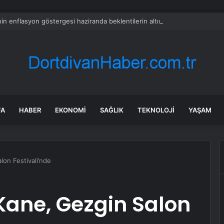
in enflasyon göstergesi haziranda beklentilerin altında arttı
FA
HABER
EKONOMI
SAĞLIK
TEKNOLOJI
YAŞAM
lon Festivali’nde
 Kane, Gezgin Salon