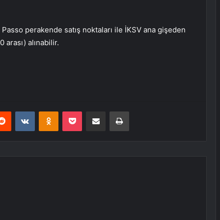
, Passo perakende satış noktaları ile İKSV ana gişeden
arası) alınabilir.
erest
Reddit
VKontakte
Odnoklassniki
Pocket
E-Posta ile paylaş
Yazdır