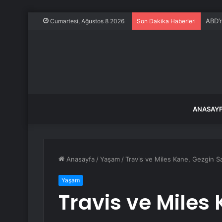
ABD’n
Cumartesi, Ağustos 8 2026
Son Dakika Haberleri
ANASAY
Anasayfa
/
Yaşam
/
Travis ve Miles Kane, Gezgin Sa
Yaşam
Travis ve Miles