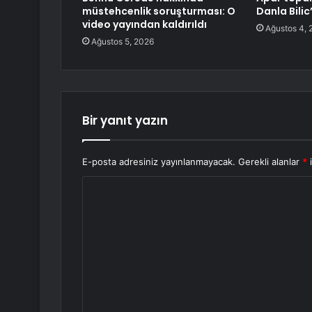
müstehcenlik soruşturması: O
Danla Bilic
video yayından kaldırıldı
Ağustos 4, 
Ağustos 5, 2026
Bir yanıt yazın
E-posta adresiniz yayınlanmayacak.
Gerekli alanlar
*
i
Y
o
r
u
m
*