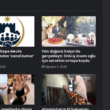
ıltepe Meclis
Yılın düğünü İtalya’da
ndan ‘sanal kumar’
gerçekleşti: Ünlü iş insanı oğlu
için servetini ortaya koydu
2026
Ağustos 7, 2026
 ameliyata alınan
Afganistan’ın El Dokuması