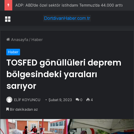
ADP: ABD’de özel sektör istihdamı Temmuz’da 44.000 arttı
Menü
Anasayfa
/
Haber
Haber
TOSFED gönüllüleri deprem
bölgesindeki yaraları
sarıyor
ELİF KOYUNCU
Şubat 9, 2023
0
4
Bir dakikadan az