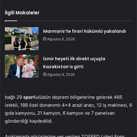
İlgili Makaleler
Marmaris’te firari hükümlü yakalandı
Ağustos 6, 2026
İzmir heyeti ilk direkt uçuşla
Kazakistan’a gitti
Ağustos 6, 2026
bağlı 29
spor
Kulübün deprem bölgelerine gelerek 465
istekli, 188 özel donanımlı 4×4 arazi aracı, 12 iş makinesi, 6
gıda kamyonu, 21 kamyon, 6 kamyon ve 7 panelvan
gönderdiği kaydedildi.
Açıklamada görüşlerine yer verilen TOSFED Lideri Eren