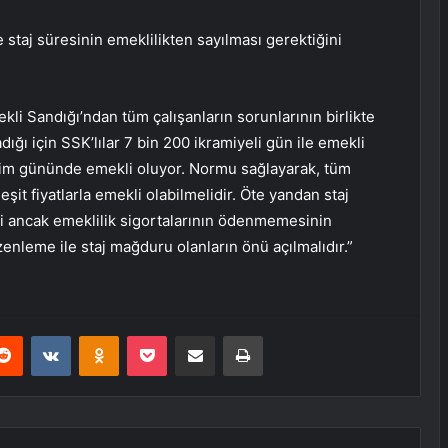
 staj süresinin emeklilikten sayılması gerektiğini
i Sandığı’ndan tüm çalışanların sorunlarının birlikte
dığı için SSK’lılar 7 bin 200 ikramiyeli gün ile emekli
rim gününde emekli oluyor. Normu sağlayarak, tüm
eşit fiyatlarla emekli olabilmelidir. Öte yandan staj
i ancak emeklilik sigortalarının ödenmemesinin
zenleme ile staj mağduru olanların önü açılmalıdır.”
erest
Reddit
VKontakte
Odnoklassniki
Pocket
E-Posta ile paylaş
Yazdır