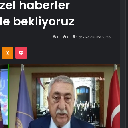
zel haberler
le bekliyoruz
0
6
1 dakika okuma süresi
VKontakte
Odnoklassniki
Pocket