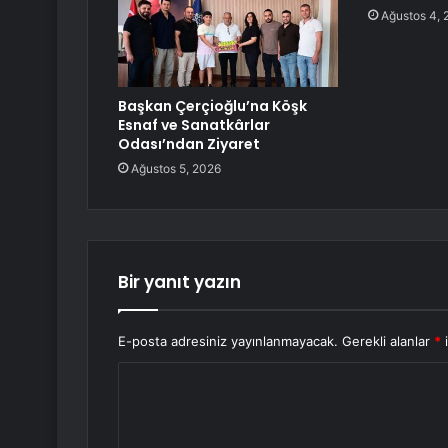
Ağustos 4, 
Başkan Çerçioğlu’na Köşk
Esnaf ve Sanatkârlar
Odası’ndan Ziyaret
Ağustos 5, 2026
Bir yanıt yazın
E-posta adresiniz yayınlanmayacak.
Gerekli alanlar
*
i
Y
o
r