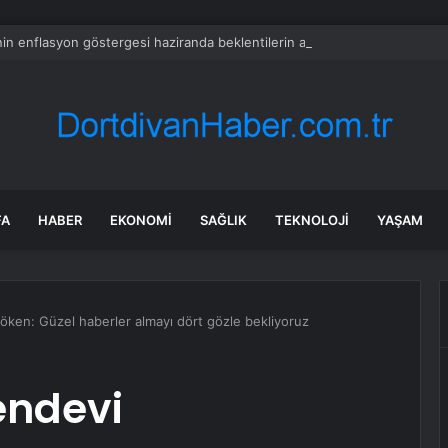
in enflasyon göstergesi haziranda beklentilerin altında arttı
FA
HABER
EKONOMI
SAĞLIK
TEKNOLOJI
YAŞAM
ken: Güzel haberler almayı dört gözle bekliyoruz
endevi