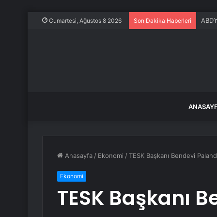
ABD’n
Cumartesi, Ağustos 8 2026
Son Dakika Haberleri
ANASAY
Anasayfa
/
Ekonomi
/
TESK Başkanı Bendevi Palandö
Ekonomi
TESK Başkanı B