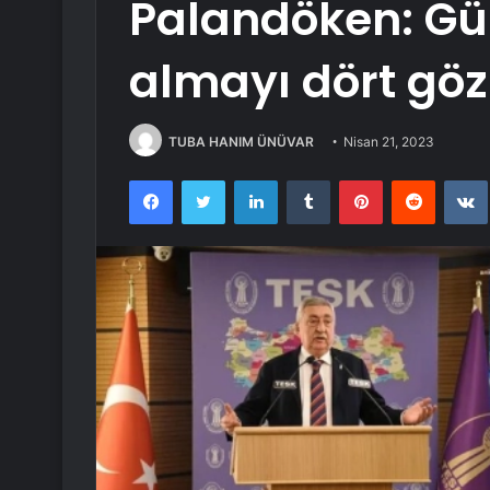
Palandöken: Gü
almayı dört göz
TUBA HANIM ÜNÜVAR
Nisan 21, 2023
Facebook
Twitter
LinkedIn
Tumblr
Pinterest
Reddit