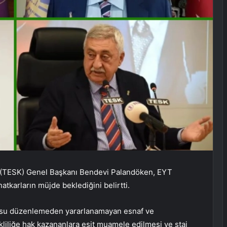
u (TESK) Genel Başkanı Bendevi Palandöken, EYT
karların müjde beklediğini belirtti.
nusu düzenlemeden yararlanamayan esnaf ve
kliliğe hak kazananlara eşit muamele edilmesi ve staj