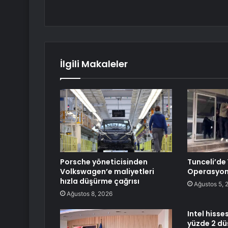
İlgili Makaleler
Porsche yöneticisinden
Tunceli’de 
Volkswagen’e maliyetleri
Operasyon
hızla düşürme çağrısı
Ağustos 5, 
Ağustos 8, 2026
Intel hiss
yüzde 2 dü