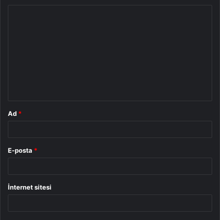
Y
o
r
u
m
*
Ad
*
E-posta
*
İnternet sitesi