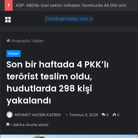
ADP: ABD’de özel sektör istihdamı Temmuz’da 44.000 arttı
Menü
Anasayfa
/
Haber
Haber
Son bir haftada 4 PKK’lı
terörist teslim oldu,
hudutlarda 298 kişi
yakalandı
MEHMET HAZBİN KAZBEK
Temmuz 6, 2026
0
0
1 dakika okuma süresi