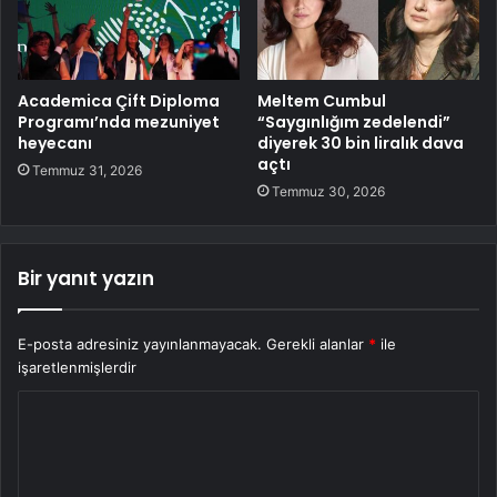
Academica Çift Diploma
Meltem Cumbul
Programı’nda mezuniyet
“Saygınlığım zedelendi”
heyecanı
diyerek 30 bin liralık dava
açtı
Temmuz 31, 2026
Temmuz 30, 2026
Bir yanıt yazın
E-posta adresiniz yayınlanmayacak.
Gerekli alanlar
*
ile
işaretlenmişlerdir
Y
o
r