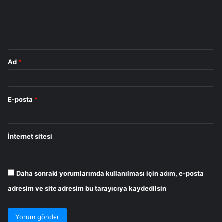
u
m
*
Ad
*
E-posta
*
İnternet sitesi
Daha sonraki yorumlarımda kullanılması için adım, e-posta
adresim ve site adresim bu tarayıcıya kaydedilsin.