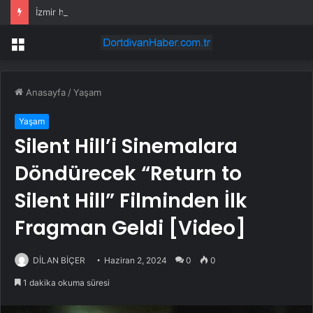
İzmir heyeti ilk direkt uçuşla Kazakistan’a gitti
Menü
Anasayfa
/
Yaşam
Yaşam
Silent Hill’i Sinemalara
Döndürecek “Return to
Silent Hill” Filminden İlk
Fragman Geldi [Video]
DİLAN BİÇER
Haziran 2, 2024
0
0
1 dakika okuma süresi