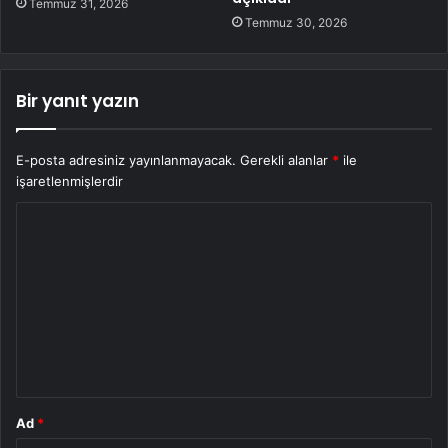
Temmuz 31, 2026
Temmuz 30, 2026
Bir yanıt yazın
E-posta adresiniz yayınlanmayacak.
Gerekli alanlar
*
ile
işaretlenmişlerdir
Y
o
r
u
m
*
Ad
*