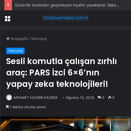
Güvenlik testinden geçemeyen kıyafet yasaklandı: Bakanlık toplatıyor
Menü
Anasayfa
/
Teknoloji
Teknoloji
Sesli komutla çalışan zırhlı
araç: PARS İzci 6×6’nın
yapay zeka teknolojileri!
MEHMET HAZBİN KAZBEK
Ağustos 10, 2025
0
0
1 dakika okuma süresi