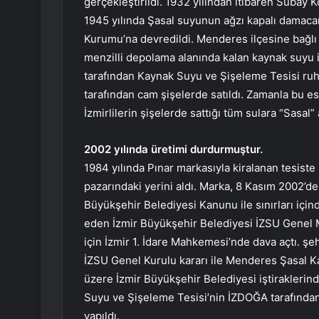
gerçekleştirildi. 1932 yılından itibaren Subay K
1945 yılında Şasal suyunun ağzı kapalı damaca
Kurumu’na devredildi. Menderes ilçesine bağlı
menzilli depolama alanında kalan kaynak suyu iç
tarafından Kaynak Suyu ve Şişeleme Tesisi ruhsa
tarafından cam şişelerde satıldı. Zamanla bu e
İzmirlilerin şişelerde sattığı tüm sulara “Sasal”
2002 yılında üretimi durdurmuştur.
1984 yılında Pınar markasıyla kiralanan tesiste
pazarındaki yerini aldı. Marka, 8 Kasım 2002’d
Büyükşehir Belediyesi Kanunu ile sınırları içind
eden İzmir Büyükşehir Belediyesi İZSU Genel M
için İzmir 1. İdare Mahkemesi’nde dava açtı. şe
İZSU Genel Kurulu kararı ile Menderes Şasal Ka
üzere İzmir Büyükşehir Belediyesi iştiraklerin
Suyu ve Şişeleme Tesisi’nin İZDOĞA tarafından
yapıldı.