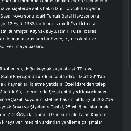
ooperatifi tarafından damacanalarla şehre taşınmıştır.
na ve şişelerde satış hakkı İzmir Çocuk Esirgeme
 Şasal Köyü sonundaki Tahtalı Baraj Havzası orta
in 12 Eylül 1983 tarihinde İzmir İl Özel İdaresi
tı alınmıştır. Kaynak suyu, İzmir İl Özel İdaresi
ser ile marka arasında bir özdeşleşme oluştu ve
 adı verilmeye başlandı.
 üretilen su, doğal kaynak suyu olarak Türkiye
e Sasal kaynağında üretimi sonlandırdı. Mart 2011’de
eki kaynakları işletme yetkisini Özel İdare’den talep
üdürlüğü, il genelinde Şasal dahil yedi kaynak suyu
hir ve Şasal. suyunun işletme hakkını aldı. Eylül 2022’de
ynak Suyu ve Şişeleme Tesisi, 25 yıllığına işletilmek
den İZDOĞA’ya kiralandı. Uzun süre atıl kalan Kaynak
 kiraya verilmesinin ardından yenileme çalışmaları