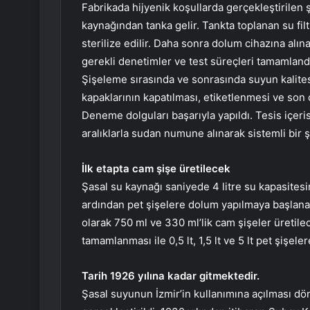
Fabrikada hijyenik koşullarda gerçekleştirilen
kaynağından tanka gelir. Tankta toplanan su filtr
sterilize edilir. Daha sonra dolum cihazına alın
gerekli denetimler ve test süreçleri tamamland
Şişeleme sırasında ve sonrasında suyun kalitesi
kapaklarının kapatılması, etiketlenmesi ve son 
Deneme dolguları başarıyla yapıldı. Tesis içer
aralıklarla sudan numune alınarak sistemli bir ş
İlk etapta cam şişe üretilecek
Şasal su kaynağı saniyede 4 litre su kapasitesi
ardından pet şişelere dolum yapılmaya başlana
olarak 750 ml ve 330 ml’lik cam şişeler üretilec
tamamlanması ile 0,5 lt, 1,5 lt ve 5 lt pet şişele
Tarih 1926 yılına kadar gitmektedir.
Şasal suyunun İzmir’in kullanımına açılması dön