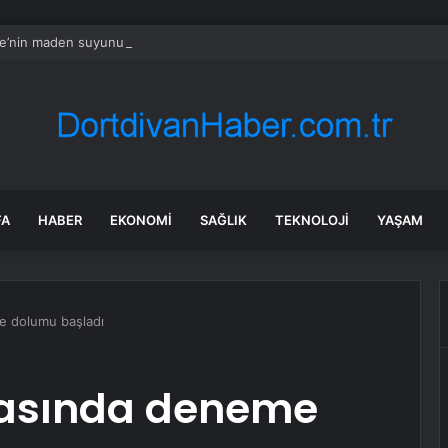
re’nin maden suyunu toplatma kararı sonrası Kızılay sessizliğini bozdu
FA
HABER
EKONOMI
SAĞLIK
TEKNOLOJI
YAŞAM
e dolumu başladı
kasında deneme