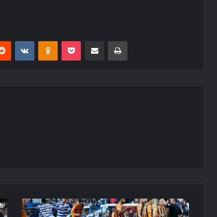
erest
Reddit
VKontakte
Odnoklassniki
Pocket
E-Posta ile paylaş
Yazdır