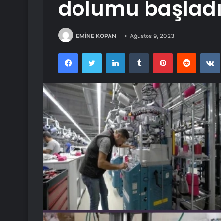
dolumu başlad
EMİNE KOPAN
Ağustos 9, 2023
Facebook
Twitter
LinkedIn
Tumblr
Pinterest
Reddit