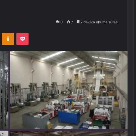
ı
0
7
2 dakika okuma süresi
VKontakte
Odnoklassniki
Pocket