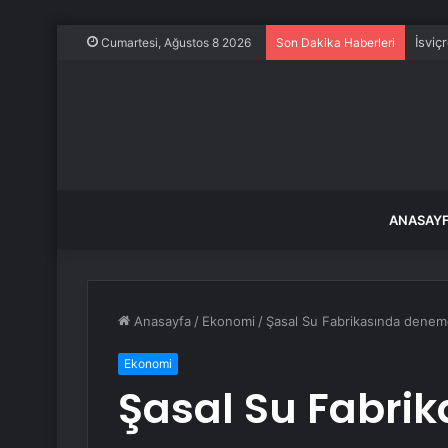
İsviç
Cumartesi, Ağustos 8 2026
Son Dakika Haberleri
ANASAY
Anasayfa
/
Ekonomi
/
Şasal Su Fabrikasında denem
Ekonomi
Şasal Su Fabri