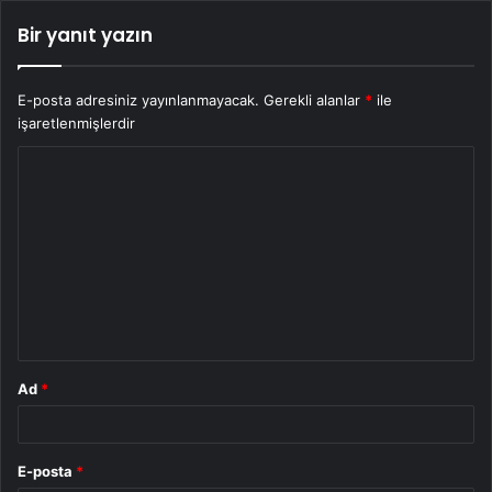
Bir yanıt yazın
E-posta adresiniz yayınlanmayacak.
Gerekli alanlar
*
ile
işaretlenmişlerdir
Y
o
r
u
m
*
Ad
*
E-posta
*