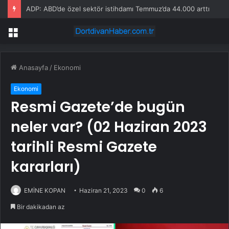
ADP: ABD’de özel sektör istihdamı Temmuz’da 44.000 arttı
Menü
Anasayfa
/
Ekonomi
Ekonomi
Resmi Gazete’de bugün
neler var? (02 Haziran 2023
tarihli Resmi Gazete
kararları)
EMİNE KOPAN
Haziran 21, 2023
0
6
Bir dakikadan az