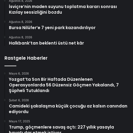
Ağustos 8, 2026
İsviçre’nin maden suyunu toplatma kararı sonrası
Kızılay sessizliğini bozdu
Ağustos 8, 2026
Bursa Nilüfer’e 7 yeni park kazandırılıyor
Ağustos 8, 2026
Halkbank’tan beklenti üstü net kâr
Rastgele Haberler
Mayıs 6, 2026
Yozgat’ta Son Bir Haftada Düzenlenen
Operasyonlarda 56 Düzensiz Göçmen Yakalandı, 7
Şüpheli Tutuklandı
Şubat 6, 2026
Camideki şakalaşma küçük çocuğu az kalsın canından
ediyordu
Mayıs 17, 2025
Trump, göçmenlere savaş açtı: 227 yıllık yasayla
hayatı dar etmek istiyor