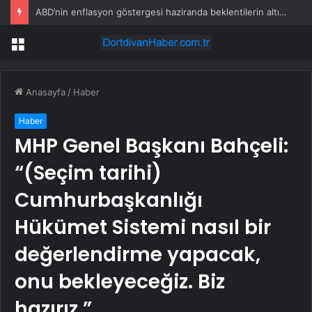
ABD’nin enflasyon göstergesi haziranda beklentilerin altında arttı
Menü
Anasayfa
/
Haber
Haber
MHP Genel Başkanı Bahçeli:
“(Seçim tarihi)
Cumhurbaşkanlığı
Hükümet Sistemi nasıl bir
değerlendirme yapacak,
onu bekleyeceğiz. Biz
hazırız.”