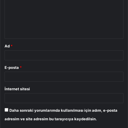
r
u
m
*
Ad
*
E-posta
*
İnternet sitesi
Daha sonraki yorumlarımda kullanılması için adım, e-posta
adresim ve site adresim bu tarayıcıya kaydedilsin.