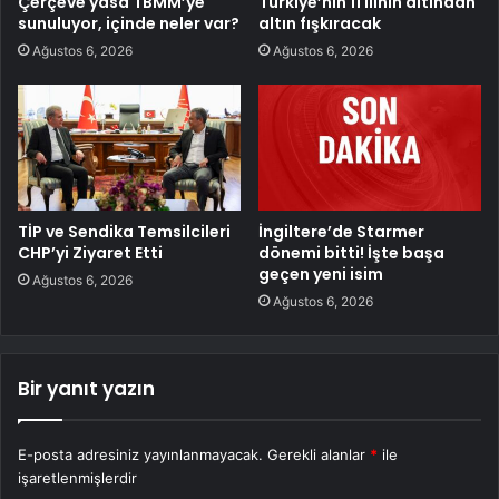
Çerçeve yasa TBMM’ye
Türkiye’nin 11 ilinin altından
sunuluyor, içinde neler var?
altın fışkıracak
Ağustos 6, 2026
Ağustos 6, 2026
TİP ve Sendika Temsilcileri
İngiltere’de Starmer
CHP’yi Ziyaret Etti
dönemi bitti! İşte başa
geçen yeni isim
Ağustos 6, 2026
Ağustos 6, 2026
Bir yanıt yazın
E-posta adresiniz yayınlanmayacak.
Gerekli alanlar
*
ile
işaretlenmişlerdir