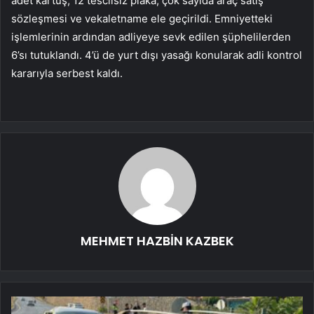
adet kartuş, 12 tescilsiz plaka, çok sayıda araç satış
sözleşmesi ve vekaletname ele geçirildi. Emniyetteki
işlemlerinin ardından adliyeye sevk edilen şüphelilerden
6’sı tutuklandı. 4’ü de yurt dışı yasağı konularak adli kontrol
kararıyla serbest kaldı.
MEHMET HAZBİN KAZBEK