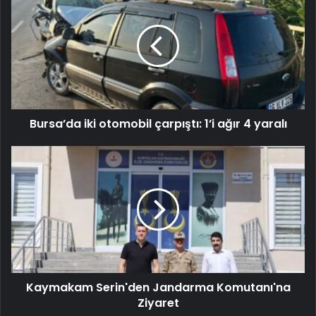
Bursa’da iki otomobil çarpıştı: 1’i ağır 4 yaralı
Kaymakam Serin'den Jandarma Komutanı'na
Ziyaret