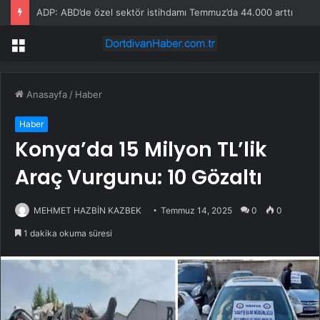
ADP: ABD’de özel sektör istihdamı Temmuz’da 44.000 arttı
Menü
Anasayfa
/
Haber
Haber
Konya’da 15 Milyon TL’lik
Araç Vurgunu: 10 Gözaltı
MEHMET HAZBİN KAZBEK
Temmuz 14, 2025
0
0
1 dakika okuma süresi