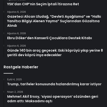
YSK’dan CHP’nin Seçim İptali İtirazına Ret
Ağustos 6, 2026
Gazeteci Alican Uludağ, “Devleti Aşağılama” ve “Halkı
Yanıltıcı Bilgiyi Alenen Yayma” Suçlarından Gözaltına
Alındı
Ağustos 6, 2026
Ebru Döker’den Kanserli Çocuklara Destek Kitabı
Ağustos 6, 2026
Günde 140 bin araç geçecek: Eski köprüyü yıkıp yerine 8
şeritli dev köprü inşa edecekler
Rastgele Haberler
Eylül 4, 2025
Trump, tarifeler konusunda hızlandırılmış karar istiyor
Nisan 2, 2026
Mehmet Akif Ersoy, ‘siyasi operasyon’ sözünden geri
adım attı: Maksadımı aştı