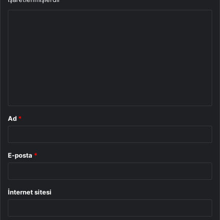
Y
o
r
u
m
*
Ad
*
E-posta
*
İnternet sitesi