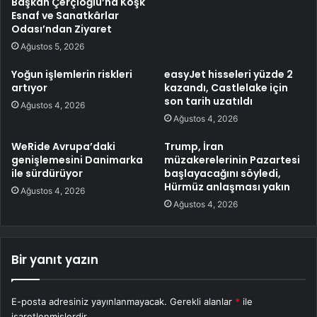
Başkan Çerçioğlu’na Köşk
Esnaf ve Sanatkârlar
Odası’ndan Ziyaret
Ağustos 5, 2026
Yoğun işlemlerin riskleri
easyJet hisseleri yüzde 2
artıyor
kazandı, Castlelake için
son tarih uzatıldı
Ağustos 4, 2026
Ağustos 4, 2026
WeRide Avrupa’daki
Trump, İran
genişlemesini Danimarka
müzakerelerinin Pazartesi
ile sürdürüyor
başlayacağını söyledi,
Hürmüz anlaşması yakın
Ağustos 4, 2026
Ağustos 4, 2026
Bir yanıt yazın
E-posta adresiniz yayınlanmayacak.
Gerekli alanlar
*
ile
işaretlenmişlerdir