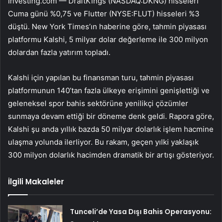
Investing.com —
DraftKings (NASDAQ:DKNG)
hisseleri
Cuma günü %0,75 ve Flutter (NYSE:FLUT) hisseleri %3
düştü. New York Times’ın haberine göre, tahmin piyasası
platformu Kalshi, 5 milyar dolar değerleme ile 300 milyon
dolardan fazla yatırım topladı.
Kalshi için yapılan bu finansman turu, tahmin piyasası
platformunun 140’tan fazla ülkeye erişimini genişlettiği ve
geleneksel spor bahis sektörüne yenilikçi çözümler
sunmaya devam ettiği bir döneme denk geldi. Rapora göre,
Kalshi şu anda yıllık bazda 50 milyar dolarlık işlem hacmine
ulaşma yolunda ilerliyor. Bu rakam, geçen yılki yaklaşık
300 milyon dolarlık hacimden dramatik bir artışı gösteriyor.
İlgili Makaleler
Tunceli’de Yasa Dışı Bahis Operasyonu: