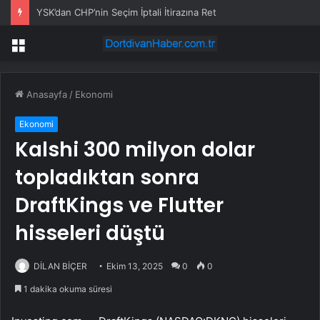
YSK’dan CHP’nin Seçim İptali İtirazına Ret
Menü
Anasayfa
/
Ekonomi
Ekonomi
Kalshi 300 milyon dolar
topladıktan sonra
DraftKings ve Flutter
hisseleri düştü
DİLAN BİÇER
Ekim 13, 2025
0
0
1 dakika okuma süresi