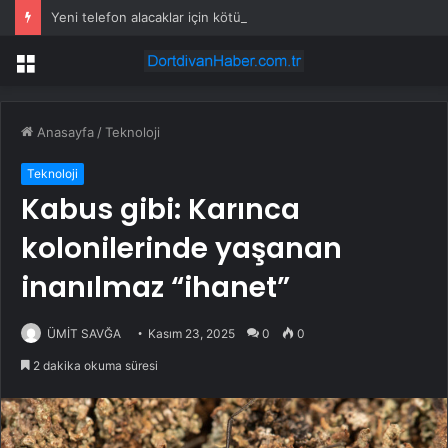
Yeni telefon alacaklar için kötü haber! Çip fiyatlarına zam yolda
Menü
Anasayfa
/
Teknoloji
Teknoloji
Kabus gibi: Karınca
kolonilerinde yaşanan
inanılmaz “ihanet”
ÜMİT SAVĞA
Kasım 23, 2025
0
0
2 dakika okuma süresi