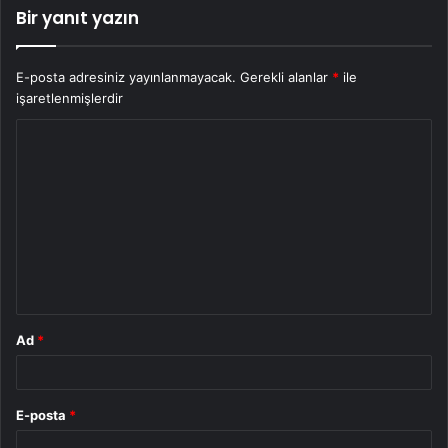
Bir yanıt yazın
E-posta adresiniz yayınlanmayacak.
Gerekli alanlar
*
ile
işaretlenmişlerdir
Y
o
r
u
m
*
Ad
*
E-posta
*