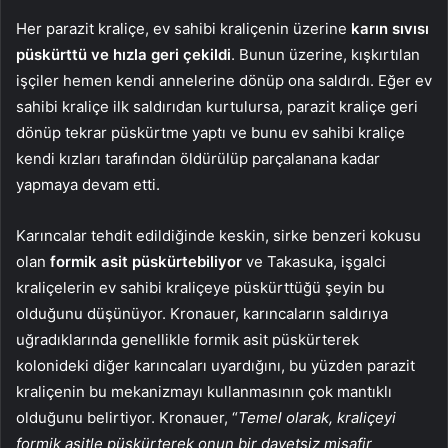
Her parazit kraliçe, ev sahibi kraliçenin üzerine
karın sıvısı
püskürttü ve hızla geri çekildi
. Bunun üzerine, kışkırtılan
işçiler hemen kendi annelerine dönüp ona saldırdı. Eğer ev
sahibi kraliçe ilk saldırıdan kurtulursa, parazit kraliçe geri
dönüp tekrar püskürtme yaptı ve bunu ev sahibi kraliçe
kendi kızları tarafından öldürülüp parçalanana kadar
yapmaya devam etti.
Karıncalar tehdit edildiğinde keskin, sirke benzeri kokusu
olan
formik asit püskürtebiliyor
ve Takasuka, işgalci
kraliçelerin ev sahibi kraliçeye püskürttüğü şeyin bu
olduğunu düşünüyor. Kronauer, karıncaların saldırıya
uğradıklarında genellikle formik asit püskürterek
kolonideki diğer karıncaları uyardığını, bu yüzden parazit
kraliçenin bu mekanizmayı kullanmasının çok mantıklı
olduğunu belirtiyor. Kronauer, “
Temel olarak, kraliçeyi
formik asitle püskürterek onun bir davetsiz misafir