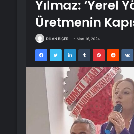
Yılmaz: ‘Yerel 
Üretmenin Kapıs
DİLAN BİÇER
Mart 16, 2024
Facebook
Twitter
LinkedIn
Tumblr
Pinterest
Reddit