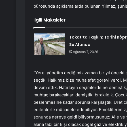
bürosunda açıklamalarda bulunan Yılmaz, şunla
İlgili Makaleler
Tokat’ta Taşkın: Tarihi Köp
Su Altında
Ağustos 7, 2026
“Yerel yönetim dediğimiz zaman bir yıl önceki s
seçtik. Halkımız bize muhalefet görevi verdi. 
devam ettik. Hatırlayın seçimlerde ne demiştik;
muhtaç bırakacaklar’ demiştik, bırakıldık. Çocu
beslenmesine kadar sorunla karşılaştık. Üreticile
edilenlerle mücadele edebiliyor. Emeklilerimiz, 
sonunda nereye geldi biliyormusunuz; Aile ve Sos
alana tabi bir kişi olacak doğal gaz ve elektrik 