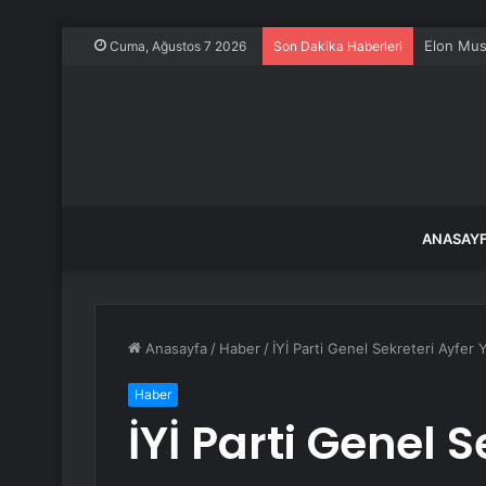
Elon Musk
Cuma, Ağustos 7 2026
Son Dakika Haberleri
ANASAY
Anasayfa
/
Haber
/
İYİ Parti Genel Sekreteri Ayfer
Haber
İYİ Parti Genel S