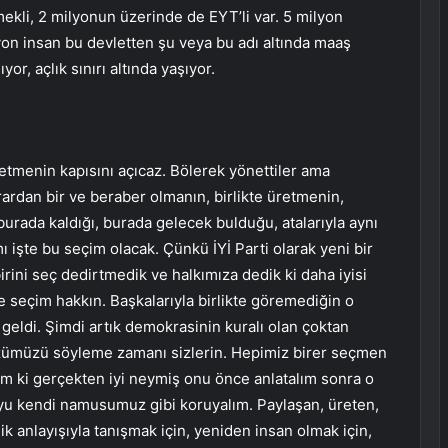
emekli, 2 milyonun üzerinde de EYT’li var. 5 milyon
yon insan bu devletten şu veya bu adı altında maaş
yor, açlık sınırı altında yaşıyor.
etmenin kapısını açıcaz. Bölerek yönettiler ama
krardan bir ve beraber olmanın, birlikte üretmenin,
burada kaldığı, burada gelecek bulduğu, atalarıyla aynı
mı işte bu seçim olacak. Çünkü İYİ Parti olarak yeni bir
birini seç dedirtmedik ve halkımıza dedik ki daha iyisi
e seçim hakkın. Başkalarıyla birlikte göremediğin o
geldi. Şimdi artık demokrasinin kuralı olan çoktan
sözümüzü söyleme zamanı sizlerin. Hepimiz birer seçmen
im ki gerçekten iyi neymiş onu önce anlatalım sonra o
 oyu kendi namusumuz gibi koruyalım. Paylaşan, üreten,
lik anlayışıyla tanışmak için, yeniden insan olmak için,