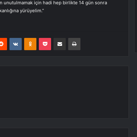
n unutulmamak için hadi hep birlikte 14 gün sonra
kanlığına yürüyelim.”
erest
Reddit
VKontakte
Odnoklassniki
Pocket
E-Posta ile paylaş
Yazdır