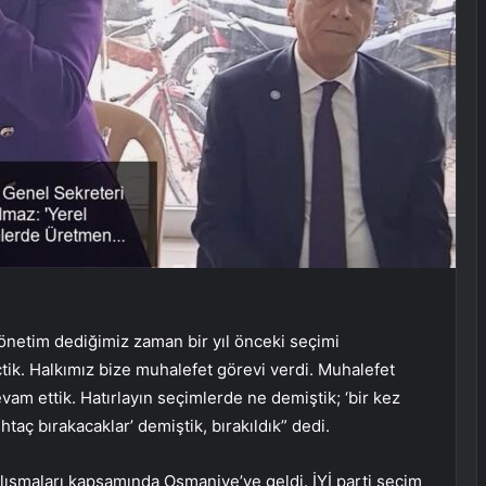
yönetim dediğimiz zaman bir yıl önceki seçimi
çtik. Halkımız bize muhalefet görevi verdi. Muhalefet
am ettik. Hatırlayın seçimlerde ne demiştik; ‘bir kez
taç bırakacaklar’ demiştik, bırakıldık” dedi.
alışmaları kapsamında Osmaniye’ye geldi. İYİ parti seçim