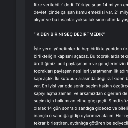
fitre verilebilir’ dedi. Türkiye şuan 14 milyon 
devlet içinde çalışan kamu emeklisi var. 21 mil
alıyor ve bu insanlar yoksulluk sınırı altında yaşı
“İKİDEN BİRİNİ SEÇ DEDİRTMEDİK”
İşte yerel yönetimlerde hep birlikte yeniden ür
birlikteliğin kapısını açacaz. Bu topraklarda te
ürettiğimizi adil paylaşmanın ve gençlerimizin 
toprakları paylaşan nesilleri yaratmanın ilk adı
kapı açtık. İki kutubun arasında değiliz. İkiden 
var. En iyisi var oda senin seçim hakkın özgürc
kapıyı açma zamanı ve arkamızdan diğerleri de 
seçim için halkımızın eline güç geçti. Şimdi 
olarak 14 gün sonra o sandığa gidecez ve bilel
inançla o sandığa gidip oylarımızı atalım. Her
tekrar birleştiren, aydınlığa götüren belediyeci