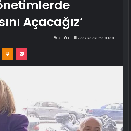
Yönetimlerde
ını Açacağız’
0
0
2 dakika okuma süresi
VKontakte
Odnoklassniki
Pocket