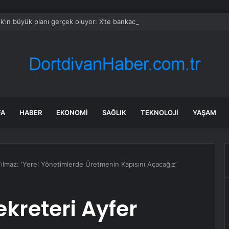
’ın büyük planı gerçek oluyor: X’te bankacılık dönemi başladı
FA
HABER
EKONOMI
SAĞLIK
TEKNOLOJI
YAŞAM
 Yılmaz: ‘Yerel Yönetimlerde Üretmenin Kapısını Açacağız’
ekreteri Ayfer