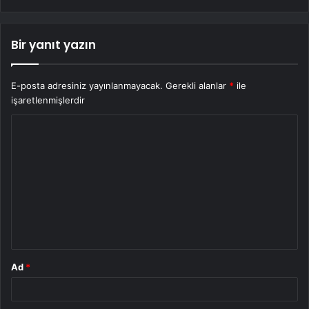
Bir yanıt yazın
E-posta adresiniz yayınlanmayacak.
Gerekli alanlar
*
ile
işaretlenmişlerdir
Y
o
r
u
m
*
Ad
*