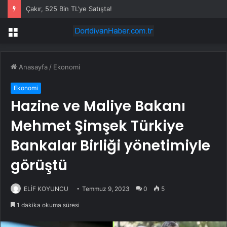
Çakır, 525 Bin TL’ye Satışta!
Menü
Anasayfa
/
Ekonomi
Ekonomi
Hazine ve Maliye Bakanı
Mehmet Şimşek Türkiye
Bankalar Birliği yönetimiyle
görüştü
ELİF KOYUNCU
Temmuz 9, 2023
0
5
1 dakika okuma süresi