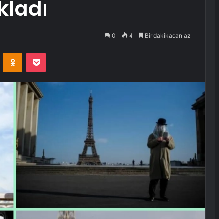
kladı
0
4
Bir dakikadan az
VKontakte
Odnoklassniki
Pocket