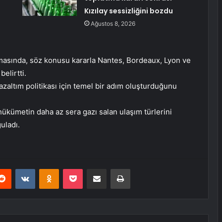
Kızılay sessizliğini bozdu
Ağustos 8, 2026
amasında, söz konusu kararla Nantes, Bordeaux, Lyon ve
elirtti.
zaltım politikası için temel bir adım oluşturduğunu
ükümetin daha az sera gazı salan ulaşım türlerini
uladı.
erest
Reddit
VKontakte
Odnoklassniki
Pocket
E-Posta ile paylaş
Yazdır