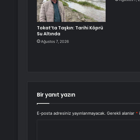
Tokat’ta Taşkın: Tarihi Köprü
Su Altında
Ağustos 7, 2026
Bir yanıt yazın
E-posta adresiniz yayınlanmayacak.
Gerekli alanlar
*
i
Y
o