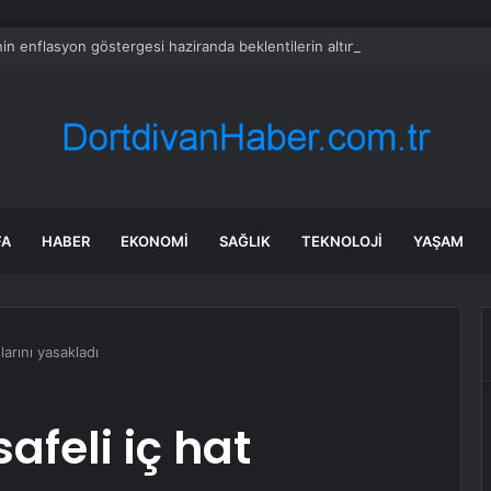
in enflasyon göstergesi haziranda beklentilerin altında arttı
FA
HABER
EKONOMI
SAĞLIK
TEKNOLOJI
YAŞAM
larını yasakladı
afeli iç hat