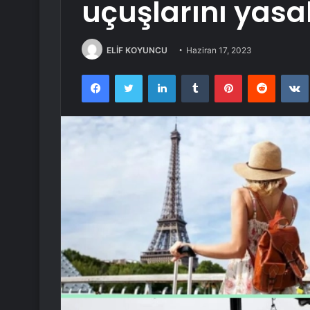
uçuşlarını yasa
ELİF KOYUNCU
Haziran 17, 2023
Facebook
Twitter
LinkedIn
Tumblr
Pinterest
Reddit