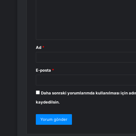
r
u
m
*
Ad
*
E-posta
*
Daha sonraki yorumlarımda kullanılması için adı
kaydedilsin.