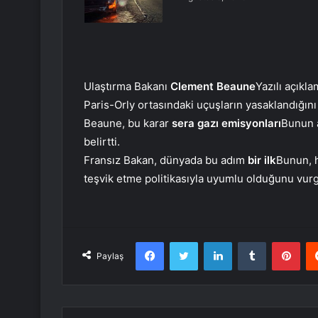
Ulaştırma Bakanı
Clement Beaune
Yazılı açıkl
Paris-Orly ortasındaki uçuşların yasaklandığını b
Beaune, bu karar
sera gazı emisyonları
Bunun a
belirtti.
Fransız Bakan, dünyada bu adım
bir ilk
Bunun, h
teşvik etme politikasıyla uyumlu olduğunu vurg
Facebook
Twitter
LinkedIn
Tumblr
Pint
Paylaş