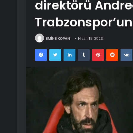
direktörü Andrea
Trabzonspor’un t
EMİNE KOPAN
Nisan 15, 2023
Facebook
Twitter
LinkedIn
Tumblr
Pinterest
Reddit