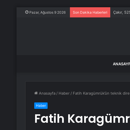
Yeni tele
Pazar, Ağustos 9 2026
Son Dakika Haberleri
ANASAY
Anasayfa
/
Haber
/
Fatih Karagümrük’ün teknik direk
Haber
Fatih Karagümr