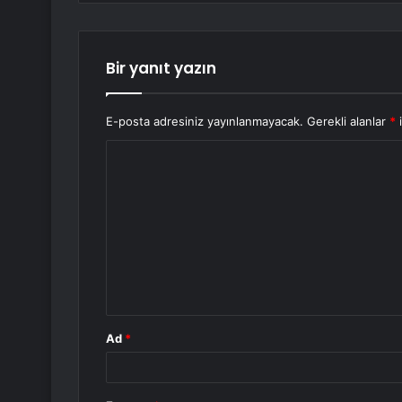
Bir yanıt yazın
E-posta adresiniz yayınlanmayacak.
Gerekli alanlar
*
i
Y
o
r
u
m
*
Ad
*