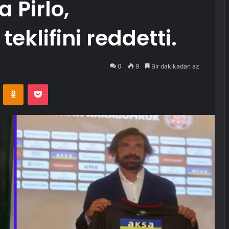
 Pirlo,
eklifini reddetti.
0
9
Bir dakikadan az
VKontakte
Odnoklassniki
Pocket