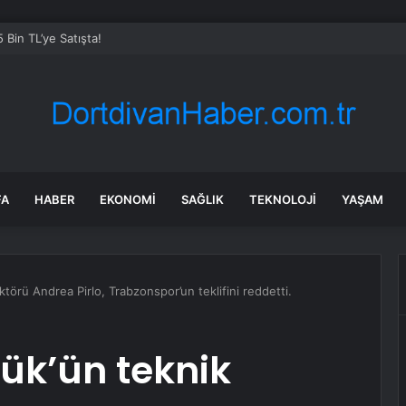
fon alacaklar için kötü haber! Çip fiyatlarına zam yolda
FA
HABER
EKONOMI
SAĞLIK
TEKNOLOJI
YAŞAM
törü Andrea Pirlo, Trabzonspor’un teklifini reddetti.
ük’ün teknik