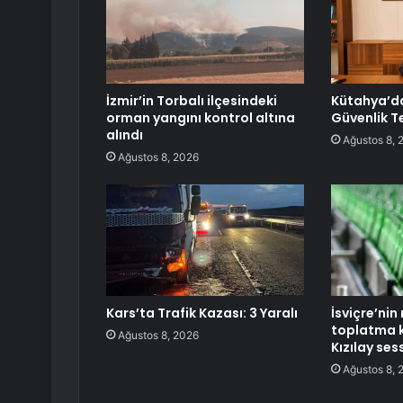
İzmir’in Torbalı ilçesindeki
Kütahya’d
orman yangını kontrol altına
Güvenlik Te
alındı
Ağustos 8, 
Ağustos 8, 2026
Kars’ta Trafik Kazası: 3 Yaralı
İsviçre’ni
toplatma k
Ağustos 8, 2026
Kızılay ses
Ağustos 8, 