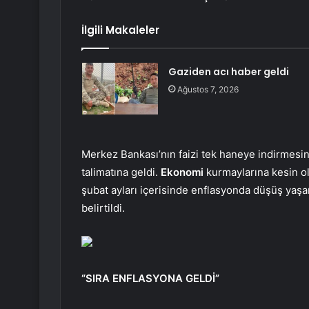
İlgili Makaleler
Gaziden acı haber geldi
Ağustos 7, 2026
Merkez Bankası’nın faizi tek haneye indirmesi
talimatına geldi.
Ekonomi
kurmaylarına kesin o
şubat ayları içerisinde enflasyonda düşüş yaşan
belirtildi.
“SIRA ENFLASYONA GELDİ”