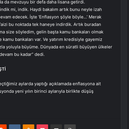
da mevzuyu bir defa daha lisana getirdi.
dik mi, indik. Haydi bakalım artık bunu neyle izah
evam edecek. İşte ‘Enflasyon şöyle böyle…’ Merak
 faizi bu noktada tek haneye indirdik. Artık buradan
ima size söyledim, gelin başta kamu bankaları olmak
de kamu bankaları var. Ve yatırım kredisiyle gayemiz
 fazla yoluyla büyüme. Dünyada en süratli büyüyen ülkeler
 devam bu kadar” dedi.
ŞTİ
tiğimiz aylarda yaptığı açıklamada enflasyona ait
nda yeni yılın birinci aylarıyla birlikte düşüş
erest
Reddit
VKontakte
Odnoklassniki
Pocket
E-Posta ile paylaş
Yazdır