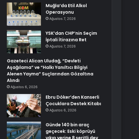
Muğla’da Etil Alkol
Operasyonu
Ağustos 7, 2026
YSK’dan CHP’nin Seçim
İptali İtirazına Ret
Ağustos 7, 2026
Gazeteci Alican Uludağ, “Devleti
Aşağılama” ve “Halkı Yanıltıcı Bilgiyi
Alenen Yayma” Suçlarından Gözaltına
Alındı
Ağustos 6, 2026
Ebru Döker’den Kanserli
Çocuklara Destek Kitabı
Ağustos 6, 2026
Günde 140 bin araç
geçecek: Eski köprüyü
yıkıp yerine 8 şeritli dev