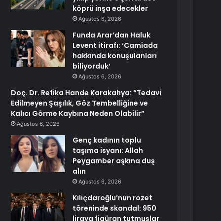
köprü inşa edecekler
Ağustos 6, 2026
Funda Arar’dan Haluk
Levent itirafı: ‘Camiada
hakkında konuşulanları
biliyorduk’
Ağustos 6, 2026
Doç. Dr. Refika Hande Karakahya: “Tedavi
Edilmeyen Şaşılık, Göz Tembelliğine ve
Kalıcı Görme Kaybına Neden Olabilir”
Ağustos 6, 2026
Genç kadının toplu
taşıma isyanı: Allah
Peygamber aşkına duş
alın
Ağustos 6, 2026
Kılıçdaroğlu’nun rozet
töreninde skandal: 950
liraya figüran tutmuşlar