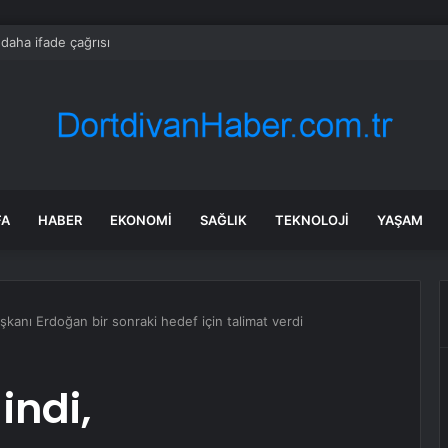
Türk Toplumu’ndan “Irkçı Şiddet Almanya’da Her Gün Can Yakıyor” Uyarıs
FA
HABER
EKONOMI
SAĞLIK
TEKNOLOJI
YAŞAM
kanı Erdoğan bir sonraki hedef için talimat verdi
indi,