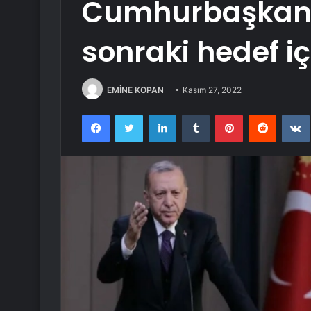
Cumhurbaşkanı
sonraki hedef iç
EMİNE KOPAN
Kasım 27, 2022
Facebook
Twitter
LinkedIn
Tumblr
Pinterest
Reddit