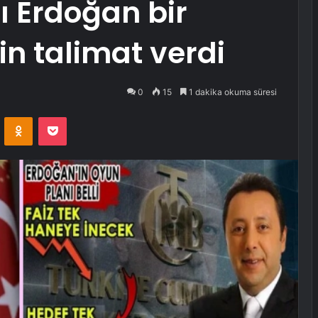
 Erdoğan bir
in talimat verdi
0
15
1 dakika okuma süresi
VKontakte
Odnoklassniki
Pocket