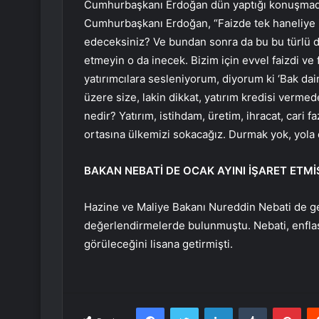
Cumhurbaşkanı Erdoğan dün yaptığı konuşmada 
Cumhurbaşkanı Erdoğan, “Faizde tek haneliye in
edeceksiniz? Ve bundan sonra da bu bu türlü d
etmeyin o da inecek. Bizim için evvel faizdi ve
yatırımcılara sesleniyorum, diyorum ki ‘Bak da
üzere size, lakin dikkat, yatırım kredisi verme
nedir? Yatırım, istihdam, üretim, ihracat, cari
ortasına ülkemizi sokacağız. Durmak yok, yola
BAKAN NEBATİ DE OCAK AYINI İŞARET ETMİ
Hazine ve Maliye Bakanı Nureddin Nebati de geç
değerlendirmelerde bulunmuştu. Nebati, enflasyo
görüleceğini lisana getirmişti.
Facebook
Twitter
LinkedIn
Tumblr
Pint