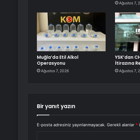
Ağustos 7, 
Muğla’da Etil Alkol
YSK’dan CH
Operasyonu
İtirazına R
Ağustos 7, 2026
Ağustos 7, 
Bir yanıt yazın
E-posta adresiniz yayınlanmayacak.
Gerekli alanlar
*
i
Y