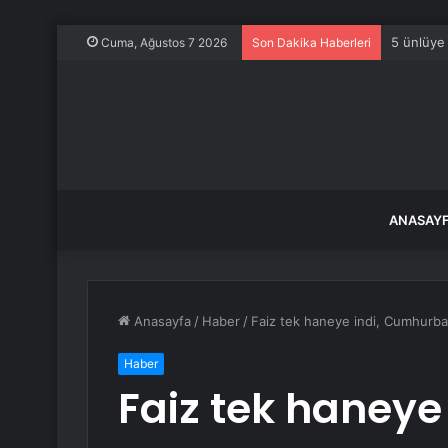
Almanya 
Cuma, Ağustos 7 2026
Son Dakika Haberleri
ANASAY
Anasayfa
/
Haber
/
Faiz tek haneye indi, Cumhurbaş
Haber
Faiz tek haneye 