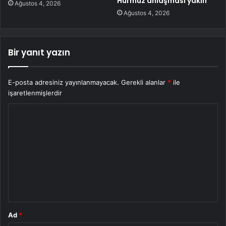
Hürmüz anlaşması yakın
Ağustos 4, 2026
Ağustos 4, 2026
Bir yanıt yazın
E-posta adresiniz yayınlanmayacak.
Gerekli alanlar
*
ile
işaretlenmişlerdir
Y
o
r
u
m
*
Ad
*