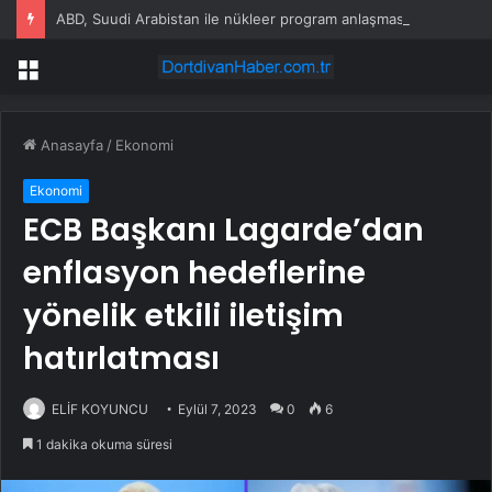
ABD, Suudi Arabistan ile nükleer program anlaşmasını duyuracak
Menü
Anasayfa
/
Ekonomi
Ekonomi
ECB Başkanı Lagarde’dan
enflasyon hedeflerine
yönelik etkili iletişim
hatırlatması
ELİF KOYUNCU
Eylül 7, 2023
0
6
1 dakika okuma süresi