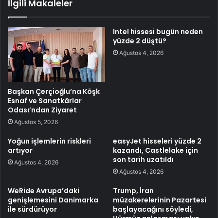
İlgili Makaleler
Intel hissesi bugün neden
yüzde 2 düştü?
Ağustos 4, 2026
Başkan Çerçioğlu’na Köşk
Esnaf ve Sanatkârlar
Odası’ndan Ziyaret
Ağustos 5, 2026
Yoğun işlemlerin riskleri
easyJet hisseleri yüzde 2
artıyor
kazandı, Castlelake için
son tarih uzatıldı
Ağustos 4, 2026
Ağustos 4, 2026
WeRide Avrupa’daki
Trump, İran
genişlemesini Danimarka
müzakerelerinin Pazartesi
ile sürdürüyor
başlayacağını söyledi,