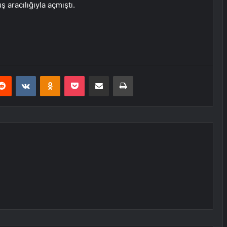
aracılığıyla açmıştı.
erest
Reddit
VKontakte
Odnoklassniki
Pocket
E-Posta ile paylaş
Yazdır