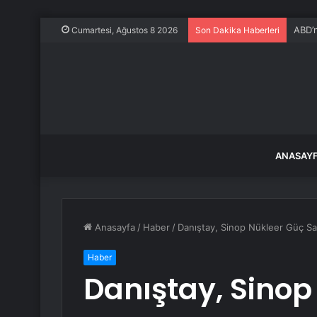
ABD’n
Cumartesi, Ağustos 8 2026
Son Dakika Haberleri
ANASAY
Anasayfa
/
Haber
/
Danıştay, Sinop Nükleer Güç San
Haber
Danıştay, Sinop