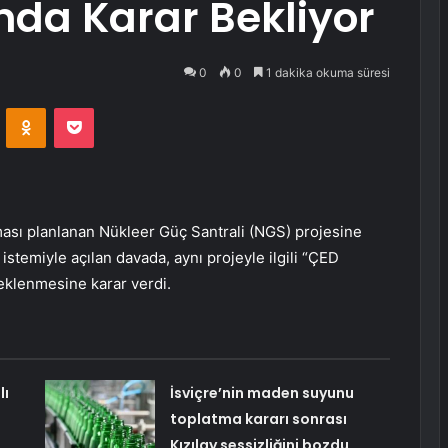
nda Karar Bekliyor
0
0
1 dakika okuma süresi
VKontakte
Odnoklassniki
Pocket
lması planlanan Nükleer Güç Santrali (NGS) projesine
i istemiyle açılan davada, aynı projeyle ilgili “ÇED
eklenmesine karar verdi.
lı
İsviçre’nin maden suyunu
toplatma kararı sonrası
Kızılay sessizliğini bozdu