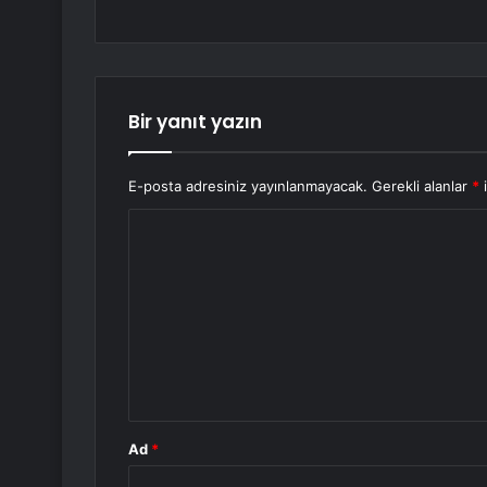
Bir yanıt yazın
E-posta adresiniz yayınlanmayacak.
Gerekli alanlar
*
i
Y
o
r
u
m
*
Ad
*