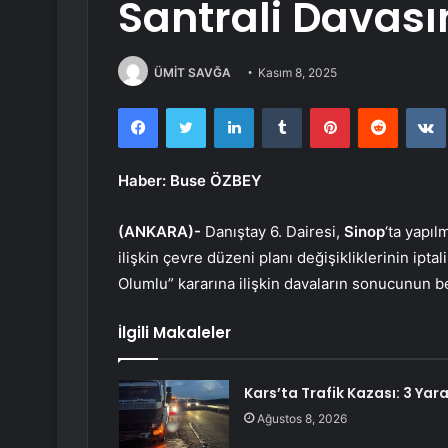
Santrali Davası
ÜMİT SAVĞA
Kasım 8, 2025
Facebook
Twitter
LinkedIn
Tumblr
Pinterest
Reddit
Haber: Buse ÖZBEY
(ANKARA)-
Danıştay 6. Dairesi,
Sinop
‘ta yapı
ilişkin çevre düzeni planı değişikliklerinin iptal
Olumlu” kararına ilişkin davaların sonucunun b
İlgili Makaleler
Kars’ta Trafik Kazası: 3 Yara
Ağustos 8, 2026