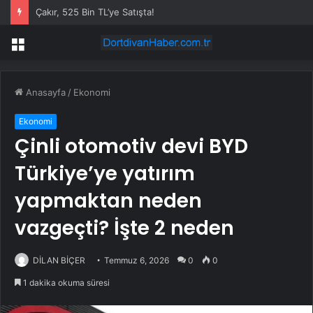
Yeni telefon alacaklar için kötü haber! Çip fiyatlarına zam yolda
Menü
Anasayfa
/
Ekonomi
Ekonomi
Çinli otomotiv devi BYD
Türkiye’ye yatırım
yapmaktan neden
vazgeçti? İşte 2 neden
DİLAN BİÇER
Temmuz 6, 2026
0
0
1 dakika okuma süresi