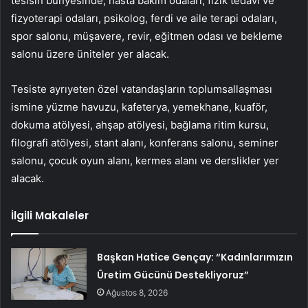
tesisin bünyesinde, hasta bakım odaları, fizik tedavi ve
fizyoterapi odaları, psikolog, ferdi ve aile terapi odaları,
spor salonu, müşavere, revir, eğitmen odası ve bekleme
salonu üzere üniteler yer alacak.
Tesiste ayrıyeten özel vatandaşların toplumsallaşması
ismine yüzme havuzu, kafeterya, yemekhane, kuaför,
dokuma atölyesi, ahşap atölyesi, bağlama ritim kursu,
filografi atölyesi, stant alanı, konferans salonu, seminer
salonu, çocuk oyun alanı, kermes alanı ve derslikler yer
alacak.
İlgili Makaleler
Başkan Hatice Gençay: “Kadınlarımızın
Üretim Gücünü Destekliyoruz”
Ağustos 8, 2026