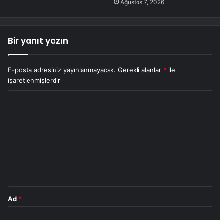
Ağustos 7, 2026
Bir yanıt yazın
E-posta adresiniz yayınlanmayacak.
Gerekli alanlar
*
ile
işaretlenmişlerdir
Y
o
r
u
m
*
Ad
*