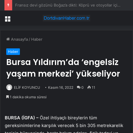
Kahramanmaraş’ta yeni sezon bal fiyatları belirlendi
Menü
Anasayfa
/
Haber
Haber
Bursa Yıldırım’da ‘engelsiz
yaşam merkezi’ yükseliyor
ELİF KOYUNCU
Kasım 16, 2022
0
11
1 dakika okuma süresi
BURSA (İGFA) –
Özel ihtiyaçlı bireylerin tüm
gereksinimlerine karşılık verecek 5 bin 305 metrekarelik