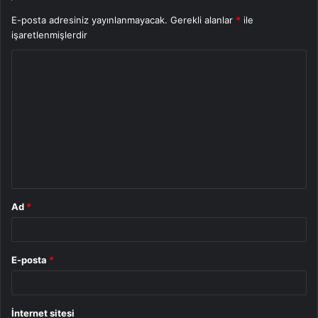
E-posta adresiniz yayınlanmayacak.
Gerekli alanlar
*
ile
işaretlenmişlerdir
Y
o
r
u
m
*
Ad
*
E-posta
*
İnternet sitesi