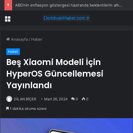
ABD’nin enflasyon göstergesi haziranda beklentilerin altında arttı
Menü
Anasayfa
/
Haber
Haber
Beş Xiaomi Modeli İçin
HyperOS Güncellemesi
Yayınlandı
DİLAN BİÇER
Mart 26, 2024
0
0
1 dakika okuma süresi