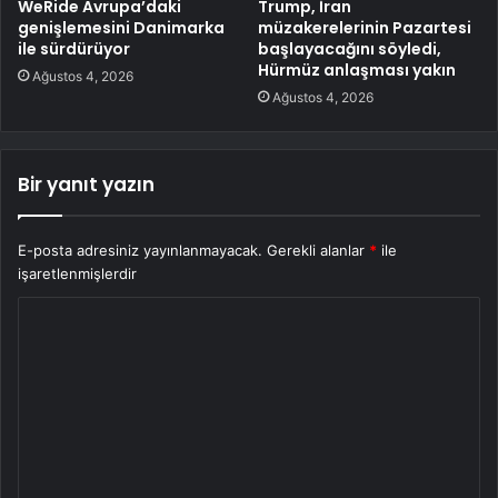
WeRide Avrupa’daki
Trump, İran
genişlemesini Danimarka
müzakerelerinin Pazartesi
ile sürdürüyor
başlayacağını söyledi,
Hürmüz anlaşması yakın
Ağustos 4, 2026
Ağustos 4, 2026
Bir yanıt yazın
E-posta adresiniz yayınlanmayacak.
Gerekli alanlar
*
ile
işaretlenmişlerdir
Y
o
r
u
m
*