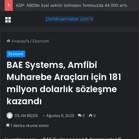
ADP: ABD’de özel sektör istihdamı Temmuz’da 44.000 arttı
Menü
Anasayfa
/
Ekonomi
Ekonomi
BAE Systems, Amfibi
Muharebe Araçları için 181
milyon dolarlık sözleşme
kazandı
DİLAN BİÇER
Ağustos 6, 2025
0
0
1 dakika okuma süresi