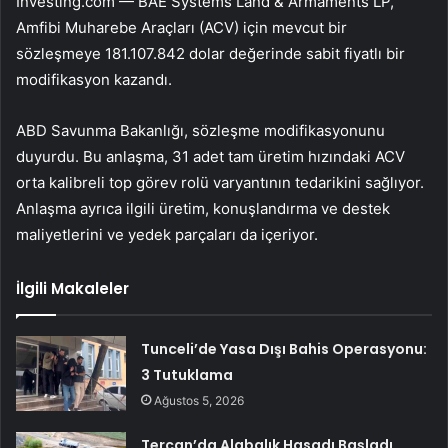
Investing.com — BAE Systems Land & Armaments LP,
Amfibi Muharebe Araçları (ACV) için mevcut bir
sözleşmeye 181.107.842 dolar değerinde sabit fiyatlı bir
modifikasyon kazandı.
ABD Savunma Bakanlığı, sözleşme modifikasyonunu
duyurdu. Bu anlaşma, 31 adet tam üretim hızındaki ACV
orta kalibreli top görev rolü varyantının tedarikini sağlıyor.
Anlaşma ayrıca ilgili üretim, konuşlandırma ve destek
maliyetlerini ve yedek parçaları da içeriyor.
İlgili Makaleler
Tunceli’de Yasa Dışı Bahis Operasyonu:
3 Tutuklama
Ağustos 5, 2026
Tercan’da Alabalık Hasadı Başladı