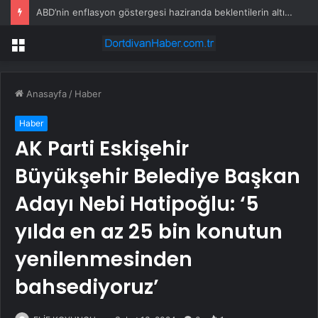
ABD’nin enflasyon göstergesi haziranda beklentilerin altında arttı
Menü
Anasayfa
/
Haber
Haber
AK Parti Eskişehir
Büyükşehir Belediye Başkan
Adayı Nebi Hatipoğlu: ‘5
yılda en az 25 bin konutun
yenilenmesinden
bahsediyoruz’