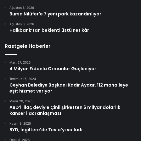
Ağustos 8, 2026
Bursa Nilüfer’e 7 yeni park kazandırılıyor
Ağustos 8, 2026
Halkbank’tan beklenti üstü net kâr
Rastgele Haberler
Mart 27, 2026
4 Milyon Fidanla Ormanlar Güçleniyor
Temmuz 16, 2024
Ceyhan Belediye Başkanı Kadir Aydar, 112 mahalleye
eşit hizmet veriyor
Mayıs 20, 2025
ABD’li ilaç deviyle Çinli şirketten 6 milyar dolarlık
kanser ilacı anlaşması
Kasım 9, 2025
BYD, İngiltere’de Tesla’yı solladı
Ocak 5, 2026