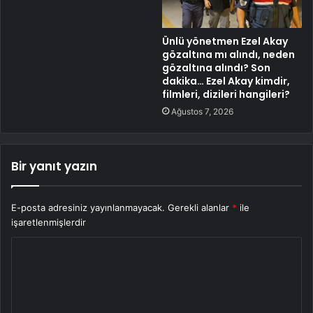
Ünlü yönetmen Ezel Akay
gözaltına mı alındı, neden
gözaltına alındı? Son
dakika… Ezel Akay kimdir,
filmleri, dizileri hangileri?
Ağustos 7, 2026
Bir yanıt yazın
E-posta adresiniz yayınlanmayacak.
Gerekli alanlar
*
ile
işaretlenmişlerdir
Y
o
r
u