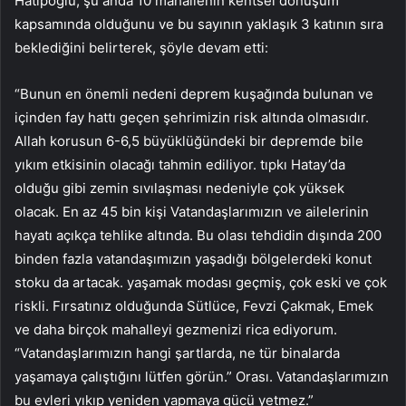
Hatipoğlu, şu anda 10 mahallenin kentsel dönüşüm
kapsamında olduğunu ve bu sayının yaklaşık 3 katının sıra
beklediğini belirterek, şöyle devam etti:
“Bunun en önemli nedeni deprem kuşağında bulunan ve
içinden fay hattı geçen şehrimizin risk altında olmasıdır.
Allah korusun 6-6,5 büyüklüğündeki bir depremde bile
yıkım etkisinin olacağı tahmin ediliyor. tıpkı Hatay’da
olduğu gibi zemin sıvılaşması nedeniyle çok yüksek
olacak. En az 45 bin kişi Vatandaşlarımızın ve ailelerinin
hayatı açıkça tehlike altında. Bu olası tehdidin dışında 200
binden fazla vatandaşımızın yaşadığı bölgelerdeki konut
stoku da artacak. yaşamak modası geçmiş, çok eski ve çok
riskli. Fırsatınız olduğunda Sütlüce, Fevzi Çakmak, Emek
ve daha birçok mahalleyi gezmenizi rica ediyorum.
“Vatandaşlarımızın hangi şartlarda, ne tür binalarda
yaşamaya çalıştığını lütfen görün.” Orası. Vatandaşlarımızın
bu evleri yıkıp yeniden yapmaya gücü yetmez.”