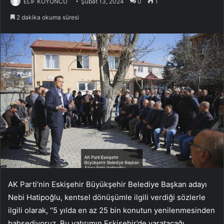
ELİF KOYUNCU
Şubat 13, 2024
0
1
2 dakika okuma süresi
AK Parti’nin Eskişehir Büyükşehir Belediye Başkan adayı
Nebi Hatipoğlu, kentsel dönüşümle ilgili verdiği sözlerle
ilgili olarak, “5 yılda en az 25 bin konutun yenilenmesinden
bahsediyoruz. Bu yatırımın Eskişehir’de yaratacağı