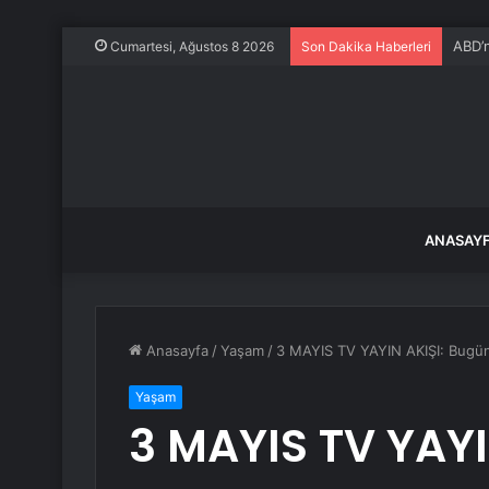
ABD’n
Cumartesi, Ağustos 8 2026
Son Dakika Haberleri
ANASAY
Anasayfa
/
Yaşam
/
3 MAYIS TV YAYIN AKIŞI: Bugün 
Yaşam
3 MAYIS TV YAYI