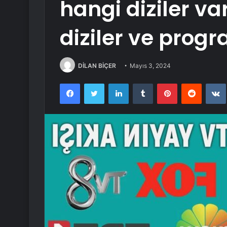
hangi diziler v
diziler ve prog
DİLAN BİÇER
Mayıs 3, 2024
Facebook
Twitter
LinkedIn
Tumblr
Pinterest
Reddit