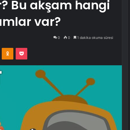
ar? Bu akşam hangi
ramlar var?
0
0
1 dakika okuma süresi
VKontakte
Odnoklassniki
Pocket